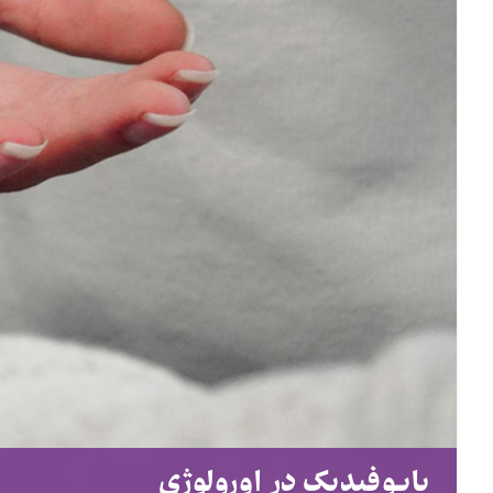
بایوفیدبک در اورولوژی