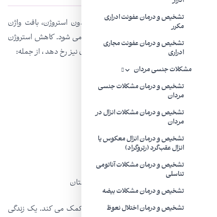
ادرار
تشخیص و درمان عفونت ادراری
علت آتروفی واژن کاهش استروژن است. بدون استروژن، بافت واژن
مکرر
نازک و خشک، شکننده‌تر و به راحتی زخمی می شود. کاهش استروژن
تشخیص و درمان عفونت مجاری
می تواند علاوه بر یائسگی در زمان های دیگری نیز رخ دهد ، از جمله:
ادراری
مشکلات جنسی مردان
در دوران شیردهی
تشخیص و درمان مشکلات جنسی
مردان
پس از برداشتن تخمدان (یائسگی جراحی)
تشخیص و درمان مشکلات انزال در
مردان
بعد از شیمی درمانی برای درمان سرطان
تشخیص و درمان انزال معکوس یا
انزال عقب‌گرد (رتروگراد)
بعد از پرتودرمانی لگن برای درمان سرطان
تشخیص و درمان مشکلات آناتومی
تناسلی
بعد از هورمون درمانی برای درمان سرطان پستان
تشخیص و درمان مشکلات بیضه
فعالیت منظم جنسی به سلامت بافت واژن کمک می کند. یک زندگی
تشخیص و درمان اختلال نعوظ