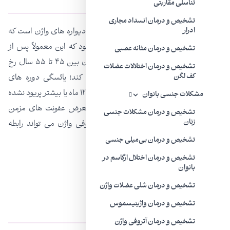
تناسلی مقاربتی
تشخیص و درمان انسداد مجاری
آتروفی واژن (Vaginal atrophy)، نازک شدن دیواره های واژن است که
ادرار
به دلیل کاهش سطح استروژن ایجاد می شود که این معمولاً پس از
تشخیص و درمان مثانه عصبی
یائسگی رخ می دهد. یائسگی معمولاً در زنان بین ۴۵ تا ۵۵ سال رخ
تشخیص و درمان اختلالات عضلات
می‌دهد که تخمدان دیگر تخمک آزاد نمی کند؛ یائسگی دوره های
کف لگن
قاعدگی را متوقف می کند. زنی یائسه است که ۱۲ ماه یا بیشتر پریود نشده
مشکلات جنسی بانوان
باشد.زنان مبتلا به آتروفی واژن بیشتر در معرض عفونت های مزمن
تشخیص و درمان مشکلات جنسی
زنان
واژن و مشکلات عملکرد ادرار هستند. آتروفی واژن می تواند رابطه
جنسی را دردناک کند.
تشخیص و درمان بی‌میلی جنسی
تشخیص و درمان اختلال ارگاسم در
بانوان
تشخیص و درمان شلی عضلات واژن
علائم آتروفی واژن
تشخیص و درمان واژینیسموس
تشخیص و درمان آتروفی واژن