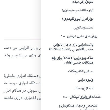
سونوگرافی بیضه
نوار مثانه (سیستومتری)
نوار ادرار (یوروفلومتری)
سیستوسکوپی
عوارض بالقوه آتروفی واژن
روش‌های مدرن درمانی
پلاسماتراپی برای درمان ناتوانی
آتروفی واژن خطر ابتلا به عفونت های واژن در زن را افزایش می دهد.
جنسی آقایان (پی‌شات / P-Shot)
آتروفی باعث ایجاد تغییراتی در محیط اسیدی واژن می شود و رشد
شاک‌ویو تراپی (ESWT) برای رفع
باکتری‌ها و موجودات دیگر را آسان می کند.
مشکلات جنسی آقایان
صندلی الکترومگنت
همچنین خطر آتروفی سیستم ادراری (آتروفی دستگاه ادراری تناسلی)
وکیوم تراپی
را افزایش می دهد. علائم مرتبط با مشکلات دستگاه ادراری مربوط به
ماساژ پروستات
آتروفی شامل ادرار مکرر یا فوری تر یا احساس سوزش در هنگام ادرار
خدمات اورولوژی کودکان
است. برخی از خانم‌ها همچنین ممکن است بی اختیاری ادراری داشته
و بیشتر دچار عفونت ادراری شوند.
تشخیص و درمان مننگوسل و