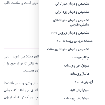
جنسی سالم همچنین به نفع سیستم گردش خون است و سلامت قلب
تشخیص و درمان دیر انزالی
را بهبود می بخشد.
تشخیص و درمان زود انزالی
تشخیص و درمان عفونت‌های
تناسلی مقاربتی
تشخیص و درمان ویروس HPV
عوامل خطر برای آتروفی واژن
خدمات درمانی پروستات
تشخیص و درمان عفونت پروستات
برخی از خانم‌ها بیشتر از دیگران به آتروفی واژن مبتلا می شوند. زنانی
چکاپ پروستات
که هرگز از طریق واژن زایمان نکرده اند نسبت به زنانی که نوزاد خود را از
سونوگرافی پروستات
طریق واژن زایمان می کنند مستعد آتروفی واژن هستند.
ماساژ پروستات
آزمایش‌ها
سیگار کشیدن گردش خون را مختل می کند، از واژن و سایر بافت‌ها
اکسیژن می گیرد. نازک شدن بافت در جایی اتفاق می افتد که جریان
سونوگرافی کلیه
خون کاهش یا محدود شود. سیگاری‌ها همچنین کمتر به استروژن
سونوگرافی پروستات
درمانی به شکل قرص پاسخ می دهند.