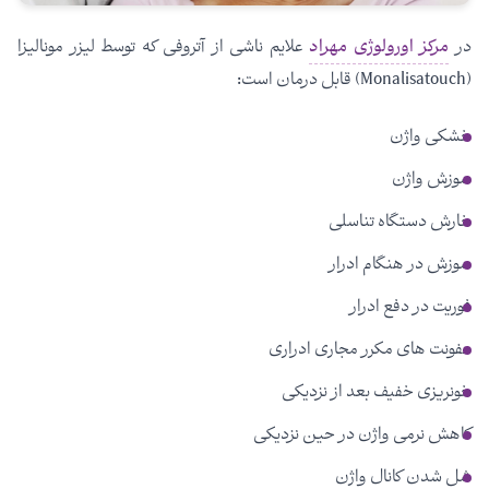
در
مرکز اورولوژی مهراد
علایم ناشی از آتروفی که توسط لیزر مونالیزا
(Monalisatouch) قابل درمان است:
خشکی واژن
سوزش واژن
خارش دستگاه تناسلی
سوزش در هنگام ادرار
فوریت در دفع ادرار
عفونت های مکرر مجاری ادراری
خونریزی خفیف بعد از نزدیکی
کاهش نرمی واژن در حین نزدیکی
شل شدن کانال واژن