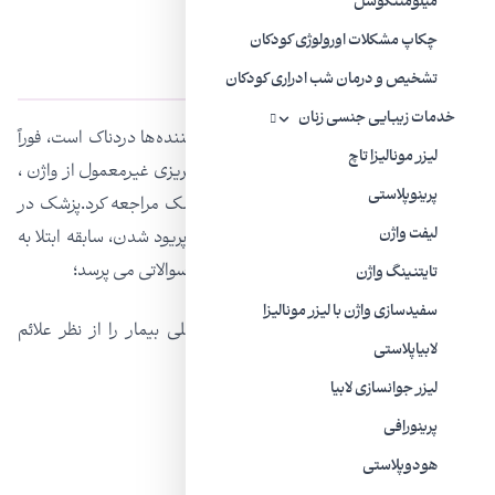
میلومننگوسل
چکاپ مشکلات اورولوژی کودکان
تشخیص آتروفی واژن
تشخیص و درمان شب ادراری کودکان
خدمات زیبایی جنسی زنان
اگر مقاربت جنسی حتی با استفاده از چرب کننده‌ها دردناک است، فوراً
لیزر مونالیزا تاچ
باید به پزشک مراجعه کرد. در صورت بروز خونریزی غیرمعمول از واژن ،
پرینوپلاستی
ترشح ، سوزش یا احساس درد نیز باید به پزشک مراجعه کرد.پزشک در
لیفت واژن
مورد سوابق سلامتی بیمار و همچنین زمان پریود شدن، سابقه ابتلا به
سرطان و استفاده از برخی داروها و &#۸۲۳۰;سوالاتی می پرسد؛
تایتنینگ واژن
سفیدسازی واژن با لیزر مونالیزا
پزشک همچنین ممکن است دستگاه تناسلی بیمار را از نظر علائم
لابیاپلاستی
فیزیکی آتروفی بررسی کند، علائمی مانند:
ليزر جوانسازی لابیا
پوشش واژن کم رنگ ، صاف و براق
پرینورافی
از دست دادن قابلیت ارتجاعی
هودوپلاستی