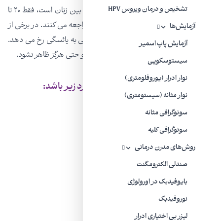
در حالی که آتروفی واژن یک مشکل معمول بین زنان است، فقط ۲۰ تا
تشخیص و درمان ویروس HPV
۲۵ درصد از زنان برای این منظور به پزشک مراجعه می کنند. در برخی از
آزمایش‌ها
زنان، علائم در دوران یائسگی یا سالهای منتهی به یائسگی رخ می دهد.
آزمایش پاپ اسمیر
در سایر زنان ، علائم ممکن است تا سالها بعد و حتی هرگز ظاهر نشود.
سیستوسکوپی
نوار ادرار (یوروفلومتری)
علائم آتروفی واژن می تواند شامل موارد زیر باشد:
نوار مثانه (سیستومتری)
نازک شدن دیواره های واژن
سونوگرافی مثانه
سونوگرافی کلیه
کوتاه شدن و سفت شدن کانال واژن
روش‌های مدرن درمانی
کمبود رطوبت واژن (خشکی واژن)
صندلی الکترومگنت
سوزش واژن (التهاب)
بایوفیدبک در اورولوژی
لکه بینی بعد از مقاربت
نوروفیدبک
ناراحتی یا درد در هنگام مقاربت
لیزر بی‌ اختیاری ادرار