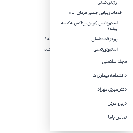
موی عامیانه پراکنده
واژینوپلاستی
خدمات زیبایی جنسی مردان
دستگاه تناسلی خارجی نازک و نازک
اسکروتاکس (تزریق بوتاکس به کیسه
کشش بافت پشتیبانی رحم
بیضه)
افتادگی اندام لگن (برجستگی دیواره های واژن)
پروتز آلت تناسلی
پزشک ممکن است آزمایش های زیر را تجویز کند:
اسکروتوپلاستی
معاینه لگن
مجله سلامتی
تست اسمیر واژن
دانشنامه بیماری‌ها
تست اسیدیته واژن
دکتر مهری مهراد
آزمایش خون
درباره مرکز
آزمایش ادرار
تماس باما