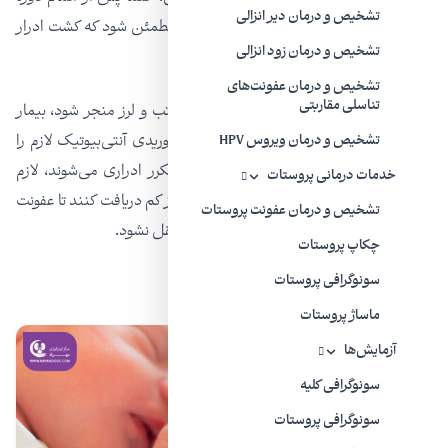
تشخیص و درمان دیر انزالی
دارو، باید آزمایش ادرار انجام شود تا پزشک مطمئن شود که کشت ادرار
تشخیص و درمان زود انزالی
منفی است.
تشخیص و درمان عفونت‌های
تناسلی مقاربتی
اگر عفونت ادراری به علائمی همچون درد و تب و لرز منجر شود، بیمار
باید در بیمارستان بستری شود تا به صورت وریدی آنتی‌بیوتیک‌ لازم را
تشخیص و درمان ویروس HPV
دریافت کند. زنان بارداری که دچار عفونت مکرر ادراری می‌شوند، لازم
خدمات درمانی پروستات
است تا پایان دوران بارداری آنتی‌بیوتیک با دوز کم دریافت کنند تا عفونت
تشخیص و درمان عفونت پروستات
به نواحی فوقانی دستگاه ادراری و کلیه‌ها منتقل نشود.
چکاپ پروستات
سونوگرافی پروستات
ماساژ پروستات
آزمایش‌ها
سونوگرافی کلیه
سونوگرافی پروستات