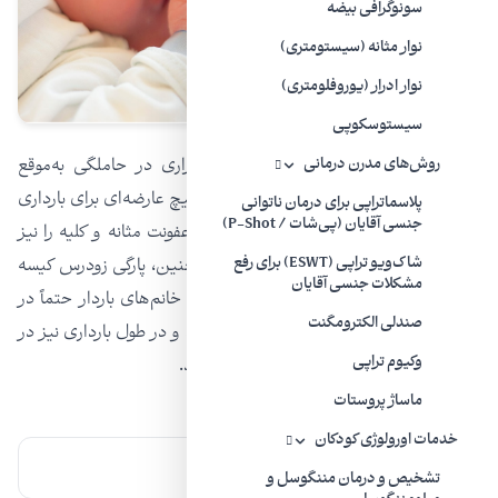
سونوگرافی بیضه
نوار مثانه (سیستومتری)
نوار ادرار (یوروفلومتری)
سیستوسکوپی
بطور کلی لازم است بدانید اگر عفونت ادراری در حاملگی به‌موقع
روش‌های مدرن درمانی
تشخیص داده و به طور کامل درمان شود، هیچ عارضه‌ای برای بارداری
پلاسماتراپی برای درمان ناتوانی
جنسی آقایان (پی‌شات / P-Shot)
ندارد، اما اگر به‌طور مناسب درمان نشود و عفونت مثانه و کلیه را نیز
درگیر کند، می‌تواند عوارضی همچون سقط جنین، پارگی زودرس کیسه
شاک‌ویو تراپی (ESWT) برای رفع
مشکلات جنسی آقایان
آب و زایمان زودرس را در پی داشته باشد. خانم‌های باردار حتماً در
صندلی الکترومگنت
ابتدای بارداری باید آزمایش ادرار انجام دهند و در طول بارداری نیز در
وکیوم تراپی
صورت بروز علائم، حتما به
پزشک
مراجعه کنند.
ماساژ پروستات
خدمات اورولوژی کودکان
برچسب‌ها:
چکاپ
حاملگی
تشخیص و درمان مننگوسل و