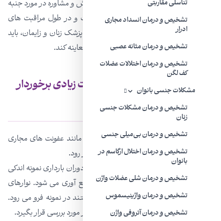
بارداری گفته می شود. در دوران بارداری آموزش و مشاوره در مورد جنبه
تناسلی مقاربتی
های مختلف بارداری نیز وجود خواهد داشت و در طول مراقبت های
تشخیص و درمان انسداد مجاری
ادرار
دوران بارداری علاوه بر چکاپ های تحت نظر پزشک زنان و زایمان، باید
یک پزشک متخصص اورولوژیست نیز شما را معاینه کند.
تشخیص و درمان مثانه عصبی
تشخیص و درمان اختلالات عضلات
کف لگن
آزمایش ادرار در حاملگی از اهمیت زیادی برخوردار
مشکلات جنسی بانوان
هستند
تشخیص و درمان مشکلات جنسی
زنان
تشخیص و درمان بی‌میلی جنسی
نمونه ادرار می تواند به منظور بررسی علائمی مانند عفونت های مجاری
تشخیص و درمان اختلال ارگاسم در
ادراری،
دیابت بارداری
و یا پره اکلامپسی به کار رود.
بانوان
نحوه انجام آزمایش ادرار: در آزمایش ادرار در دوران بارداری نمونه اندکی
تشخیص و درمان شلی عضلات واژن
از ادرار تمیز در ظرف پلاستیکی استریل جمع آوری می شود. نوارهای
تشخیص و درمان واژینیسموس
تست که به دنبال برخی ترکیبات در ادرار هستند در نمونه فرو می رود.
نمونه هم چنین می تواند زیر میکروسکوپ نیز مورد بررسی قرار بگیرد.
تشخیص و درمان آتروفی واژن