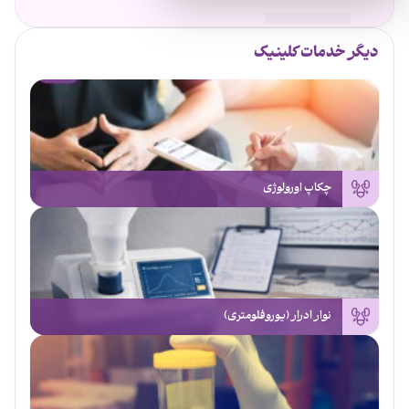
دیگر خدمات کلینیک
چکاپ اورولوژی
نوار ادرار (یوروفلومتری)