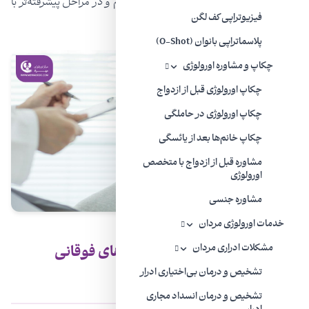
سوزش و درد ادرار
و تکرر ادرار، درد زیر شکم و در مراحل پیشرفته‌تر با
فیزیوتراپی کف لگن
تب و لرز و درد در ناحیه کلیه همراه است.
پلاسماتراپی بانوان (O-Shot)
چکاپ و مشاوره اورولوژی
چکاپ اورولوژی قبل از ازدواج
چکاپ اورولوژی در حاملگی
چکاپ خانم‌ها بعد از یائسگی
مشاوره قبل از ازدواج با متخصص
اورولوژی
مشاوره جنسی
خدمات اورولوژی مردان
عوامل پیشروی عفونت به بخش‌های فوقانی
مشکلات ادراری مردان
تشخیص و درمان بی‌اختیاری ادرار
دستگاه ادراری چیست؟
تشخیص و درمان انسداد مجاری