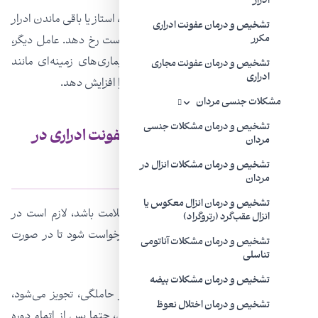
ادرار
شایع‌ترین عامل گسترش و حاد شدن عفونت، استاز یا باقی ماندن ادرار
تشخیص و درمان عفونت ادراری
در مثانه است که در دوران بارداری ممکن است رخ دهد. عامل دیگر،
مکرر
ریفلاکس یا بازگشت ادرار به حالب است. بیماری‌های زمینه‌ای مانند
تشخیص و درمان عفونت مجاری
ادراری
دیابت نیز می‌توانند خطر بروز این نوع عفونت‌ را افزایش دهد.
مشکلات جنسی مردان
تشخیص و درمان مشکلات جنسی
لزوم تشخیص و درمان به ‌موقع عفونت ادراری در
مردان
حاملگی
تشخیص و درمان مشکلات انزال در
مردان
تشخیص و درمان انزال معکوس یا
از آنجا که ممکن است این عفونت بدون علامت باشد، لازم است در
انزال عقب‌گرد (رتروگراد)
ویزیت اول بارداری آزمایش ادرار برای او درخواست شود تا در صورت
تشخیص و درمان مشکلات آناتومی
وجود عفونت درمان لازم انجام شود.
تناسلی
تشخیص و درمان مشکلات بیضه
داروهایی که برای درمان عفونت ادراری در حاملگی، تجویز می‌شود،
تشخیص و درمان اختلال نعوظ
عارضه‌ای برای سلامت جنین ندارد. همچنین، حتما پس از اتمام دوره