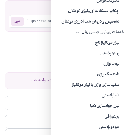
میلومننگوسل
اشتراک‌گذاری:
چکاپ مشکلات اورولوژی کودکان
https://mehradodc.com/?p=324
کپی
تشخیص و درمان شب ادراری کودکان
خدمات زیبایی جنسی زنان
لیزر مونالیزا تاچ
نظرات
پرینوپلاستی
نظرات خود را با ما به اشتراک بگذارید.
لیفت واژن
تایتنینگ واژن
نظر شما پس از تایید نمایش داده خواهد شد.
سفیدسازی واژن با لیزر مونالیزا
لابیاپلاستی
ليزر جوانسازی لابیا
پرینورافی
هودوپلاستی