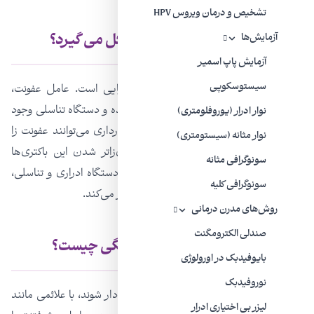
تشخیص و درمان ویروس HPV
چرا عفونت ادراری در حاملگی شکل می گیرد؟
آزمایش‌ها
آزمایش پاپ اسمیر
سیستوسکوپی
شایع‌ترین نوع عفونت ادراری عفونت باکتریایی است. عامل عفونت،
باکتری‌هایی هستند که به‌طور معمول در روده و دستگاه تناسلی وجود
نوار ادرار (یوروفلومتری)
دارند و با ما هم‌ زیسته ‌اند، اما در دوران بارداری می‌توانند عفونت ‌زا
نوار مثانه (سیستومتری)
شوند. بارداری‌ به خودی خود باعث بیماری‌زاتر شدن این باکتری‌ها
سونوگرافی مثانه
نمی‌شود، بلکه تغییرات ناشی از بارداری در دستگاه ادراری و تناسلی،
سونوگرافی کلیه
زنان باردار را نسبت به این عفونت‌ها مستعدتر می‌کند.
روش‌های مدرن درمانی
صندلی الکترومگنت
علائم عفونت‌های ادراری در حاملگی چیست؟
بایوفیدبک در اورولوژی
نوروفیدبک
این عفونت‌ها بدون علامت‌اند، اما اگر علامت‌دار شوند، با علائمی مانند
لیزر بی‌ اختیاری ادرار