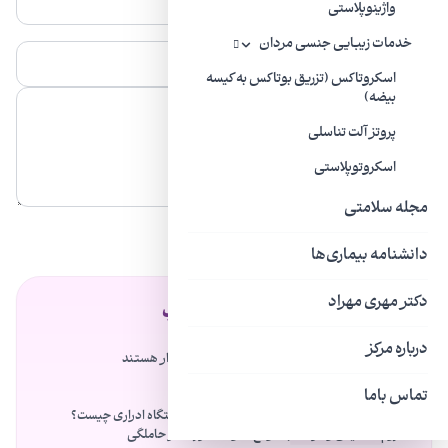
واژینوپلاستی
خدمات زیبایی جنسی مردان
اسکروتاکس (تزریق بوتاکس به کیسه
بیضه)
پروتز آلت تناسلی
اسکروتوپلاستی
مجله سلامتی
ارسال
دانشنامه بیماری‌ها
دکتر مهری مهراد
فهرست مطالب
درباره مرکز
آزمایش ادرار در حاملگی از اهمیت زیادی برخوردار هستند
چرا عفونت ادراری در حاملگی شکل می گیرد؟
تماس باما
علائم عفونت‌های ادراری در حاملگی چیست؟
عوامل پیشروی عفونت به بخش‌های فوقانی دستگاه ادراری چیست؟
لزوم تشخیص و درمان به ‌موقع عفونت ادراری در حاملگی