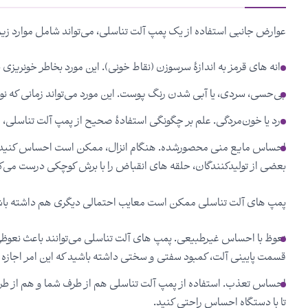
عوارض جانبی استفاده از یک پمپ آلت تناسلی، می‌تواند شامل موارد زیر
دانه های قرمز به اندازۀ سرسوزن (نقاط خونی). این مورد بخاطر خونریز
بی‌حسی، سردی، یا آبی شدن رنگ پوست. این مورد می‌تواند زمانی که نوا
درد یا خون‌مردگی. علم بر چگونگی استفادۀ صحیح از پمپ آلت تناسلی، م
احساس مایع منی محصورشده. هنگام انزال، ممکن است احساس کنید ما
بعضی از تولیدکنندگان، حلقه های انقباض را با برش کوچکی درست می‌ک
پمپ های آلت تناسلی ممکن است معایب احتمالی دیگری هم داشته باش
نعوظ با احساس غیرطبیعی. پمپ های آلت تناسلی می‌توانند باعث نعوظ
قسمت پایینی آلت، کمبود سفتی و سختی داشته باشید که این امر اجازه 
احساس تعذب. استفاده از پمپ آلت تناسلی هم از طرف شما و هم از 
تا با دستگاه احساس راحتی کنید.