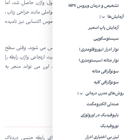
واژینیسموس ثانویه: هنگامی که یک بار دخول واژن حاصل شد، اما
تشخیص و درمان ویروس HPV
دیگر امکان پذیر نیست، به طور کلی به علت عواملی مانند جراحی زنان ،
آزمایش‌ها
ضربه یا پرتودرمانی است. به این نوع واژینیسموس اکتسابی نیز نامیده
آزمایش پاپ اسمیر
می شود.
سیستوسکوپی
برخی از زنان پس از یائسگی دچار واژنیسموس می شوند. وقتی سطح
نوار ادرار (یوروفلومتری)
استروژن کاهش می یابد، کمبود روغن و قابلیت ارتجاعی واژن رابطه را
نوار مثانه (سیستومتری)
دردناک ، استرس زا یا غیرممکن می کند. این می تواند منجر به
سونوگرافی مثانه
واژینیسموس در برخی از زنان شود.
سونوگرافی کلیه
روش‌های مدرن درمانی
صندلی الکترومگنت
دیسپارونی یا واژنیسموس؟
بایوفیدبک در اورولوژی
نوروفیدبک
دیسپارونی
(دیسپارونیا) اصطلاح پزشکی برای رابطه جنسی دردناک
لیزر بی‌ اختیاری ادرار