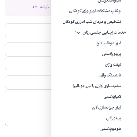
میلومننگوسل
نظر شما پس از تایید نمایش داده خواهد شد.
چکاپ مشکلات اورولوژی کودکان
تشخیص و درمان شب ادراری کودکان
خدمات زیبایی جنسی زنان
لیزر مونالیزا تاچ
پرینوپلاستی
لیفت واژن
تایتنینگ واژن
سفیدسازی واژن با لیزر مونالیزا
لابیاپلاستی
ليزر جوانسازی لابیا
پرینورافی
هودوپلاستی
ارسال