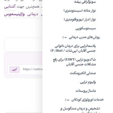
سونوگرافی بیضه
تشخیص دلیل اصلی این مشکل کمک کند. همچنین جهت
آشنایی
نوار مثانه (سیستومتری)
بیشتر با بیماری
واژینیسموس
و راه‌های درمانی
واژینیسموس
نوار ادرار (یوروفلومتری)
می‌توانید این مطلب را مطالعه نمایید.
سیستوسکوپی
روش‌های مدرن درمانی
برچسب‌ها:
واژینیسموس
پلاسماتراپی برای درمان ناتوانی
جنسی آقایان (پی‌شات / P-Shot)
اشتراک‌گذاری:
شاک‌ویو تراپی (ESWT) برای رفع
مشکلات جنسی آقایان
https://mehradodc.com/?p=338
کپی
صندلی الکترومگنت
وکیوم تراپی
نظرات
ماساژ پروستات
خدمات اورولوژی کودکان
نظرات خود را با ما به اشتراک بگذارید.
تشخیص و درمان مننگوسل و