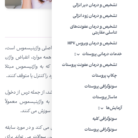
تشخیص و درمان دیر انزالی
تشخیص و درمان زود انزالی
علائم واژینیسموس
تشخیص و درمان عفونت‌های
تناسلی مقاربتی
تشخیص و درمان ویروس HPV
سفت شدن غیر ارادی عضلات واژن از علائم اصلی واژینیسموس است،
خدمات درمانی پروستات
اما شدت بیماری در زنان متفاوت است. در همه موارد، انقباض واژن
تشخیص و درمان عفونت پروستات
دخول را دشوار یا غیرممکن می کند. زنانی که به واژنیسموس مبتلا
هستند، نمی‌توانند انقباضات عضلات واژن خود را کنترل یا متوقف کنند.
چکاپ پروستات
سونوگرافی پروستات
واژینیسموس می تواند علائم اضافی داشته باشد، از جمله ترس از دخول
ماساژ پروستات
به واژن و کاهش میل جنسی. زنان مبتلا به واژینیسموس معمولاً
آزمایش‌ها
هنگام وارد شدن هر چیزی به واژن ، احساس سوزش می کنند.
سونوگرافی کلیه
برای تشخیص ، پزشک بیمار را معاینه فیزیکی می کند و در مورد سابقه
سونوگرافی پروستات
پزشکی و جنسی از او سوال می کند. که این سوالات می تواند برای