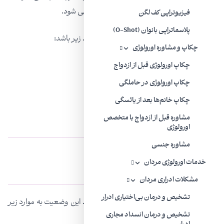
است. این اغلب با واژنیسموس اشتباه گرفته می شود.
فیزیوتراپی کف لگن
پلاسماتراپی بانوان (O-Shot)
با این حال، دیسپارونی می تواند به دلیل موارد زیر باشد:
چکاپ و مشاوره اورولوژی
کیست
چکاپ اورولوژی قبل از ازدواج
بیماری التهابی لگن
چکاپ اورولوژی در حاملگی
چکاپ خانم‌ها بعد از یائسگی
آتروفی واژن
مشاوره قبل از ازدواج با متخصص
اورولوژی
مشاوره جنسی
خدمات اورولوژی مردان
دلایل واژنیسموس
مشکلات ادراری مردان
تشخیص و درمان بی‌اختیاری ادرار
همیشه دلیلی برای واژینیسموس وجود ندارد. این وضعیت به موارد زیر
تشخیص و درمان انسداد مجاری
مرتبط شده است: