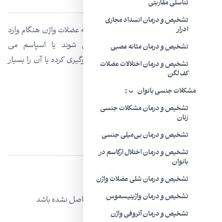
تناسلی مقاربتی
تشخیص و درمان انسداد مجاری
واژینیسموس (Vaginismus) هنگامی است که عضلات واژن هنگام وارد
ادرار
شدن چیزی به داخل آن منقبض می شوند یا اسپاسم می
تشخیص و درمان مثانه عصبی
کند.انقباضات می توانند از رابطه جنسی جلوگیری کرده یا آن را بسیار
تشخیص و درمان اختلالات عضلات
دردناک کنند.
کف لگن
مشکلات جنسی بانوان
تشخیص و درمان مشکلات جنسی
زنان
تشخیص و درمان بی‌میلی جنسی
انواع واژینیسموس
تشخیص و درمان اختلال ارگاسم در
بانوان
دو نوع اصلی از واژینیسموس وجود دارد.
تشخیص و درمان شلی عضلات واژن
تشخیص و درمان واژینیسموس
واژینیسموس اولیه: وقتی دخول واژن هرگز حاصل نشده باشد
تشخیص و درمان آتروفی واژن