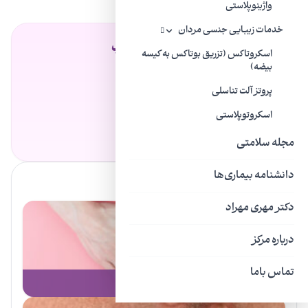
واژینوپلاستی
خدمات زیبایی جنسی مردان
فهرست مطالب
اسکروتاکس (تزریق بوتاکس به کیسه
بیضه)
واژینیسموس چیست؟
پروتز آلت تناسلی
انواع واژینیسموس
دیسپارونی یا واژنیسموس؟
اسکروتوپلاستی
دلایل واژنیسموس
علائم واژینیسموس
مجله سلامتی
دانشنامه بیماری‌ها
دیگر خدمات کلینیک
دکتر مهری مهراد
درباره مرکز
تماس باما
تشخیص و درمان آتروفی واژن