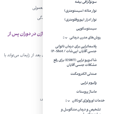
سونوگرافی بیضه
برداشتن بافت‌های اضافی یا ساختارهای غیرمعمولی
نوار مثانه (سیستومتری)
جلوگیری از انباشته شدن خون در دوران قاعدگی
نوار ادرار (یوروفلومتری)
سیستوسکوپی
عمل واژینوپلاستی به منظور بازسازی واژن در دوران پس از
روش‌های مدرن درمانی
زایمان چه خطرات و مزایایی دارد؟
پلاسماتراپی برای درمان ناتوانی
جنسی آقایان (پی‌شات / P-Shot)
عمل واژینوپلاستی به منظور ترمیم آسیب‌های بعد از زایمان می‌تواند با
شاک‌ویو تراپی (ESWT) برای رفع
خطرات زیر همراه باشد:
مشکلات جنسی آقایان
صندلی الکترومگنت
دردآمیزش (مقاربت دردناک)
وکیوم تراپی
بی‌حسی یا کرخت شدن
ماساژ پروستات
این عمل می‌تواند مزایای زیر را نیز داشته باشد:
خدمات اورولوژی کودکان
تشخیص و درمان مننگوسل و
افزایش رضایت جنسی و ارتقای عزت نفس