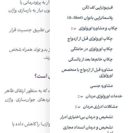
زنانی که به سبب سرطان یا سایر بیماری‌ها، وادار به پرتودرمانی یا
فیزیوتراپی کف لگن
برداشتن واژن (از طریق جراحی) شده‌اند و اکنون نیاز به بازسازی واژن
دارند.
پلاسماتراپی بانوان (O-Shot)
چکاپ و مشاوره اورولوژی
افراد تراجنسیتی که قرار است تحت عمل جراحی تطبیق جنسیت قرار
‌گیرند.
چکاپ اورولوژی قبل از ازدواج
ناهنجاری‌های مادرزادی (ناهنجاری‌هایی که از بدو تولد همراه شخص
چکاپ اورولوژی در حاملگی
هستند) که بر رشد و تکامل واژن تأثیر می‌گذارند.
چکاپ خانم‌ها بعد از یائسگی
مشاوره قبل از ازدواج با متخصص
آیا واژینوپلاستی همان جوان‌سازی واژن است؟
اورولوژی
مشاوره جنسی
عمل واژینوپلاستی، یکی از آن عمل‌هایی است که به منظور ارتقای ظاهر
خدمات اورولوژی مردان
یا عملکرد واژن صورت می‌گیرد. سایر رویکرد‌های جوان‌سازی واژن
مشکلات ادراری مردان
عبارتند از:
تشخیص و درمان بی‌اختیاری ادرار
لابیاپلاستی که اندازه لابیاها (لوب‌های گوشتی واژن) را کاهش داده یا
تشخیص و درمان انسداد مجاری
آن‌ها را همسان می‌کند.