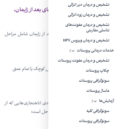
تشخیص و درمان دیر انزالی
عمل واژینوپلاستی برای زنان با آسیب
‌های
بعد از
زایمان،
تشخیص و درمان زود انزالی
شامل چه مراحلی است؟
تشخیص و درمان عفونت‌های
تناسلی مقاربتی
عمل واژینوپلاستی برای ترمیم آسیب‌های بعد از زایمان شامل مراحل
تشخیص و درمان ویروس HPV
زیر است:
خدمات درمانی پروستات
برداشتن پوست اضافی
تشخیص و درمان عفونت پروستات
بخیه‌زنی برای تثبیت بافت ضعیف در یک بخش کوچک یا تمام عمق
چکاپ پروستات
واژن
سونوگرافی پروستات
کوچک کردن دهانۀ واژن
ماساژ پروستات
آزمایش‌ها
واژینوپلاستی برای ترمیم ناهنجاری‌های مادرزادی (ناهنجاری‌هایی که از
بدو تولد همراه شخص هستند) شامل این مراحل است:
سونوگرافی کلیه
سونوگرافی پروستات
ایجاد یک واژن کارآمد