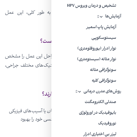
تشخیص و درمان ویروس HPV
واژینوپلاستی کاربردهای فراوانی دارد اما به طور کلی، این عمل
آزمایش‌ها
مخصوص شکل‌دهی یا ترمیم واژن است.
آزمایش پاپ اسمیر
سیستوسکوپی
عمل واژینوپلاستی شامل چه مراحلی است؟
نوار ادرار (یوروفلومتری)
خواسته‌ها یا نیاز‌های پزشکی شما، جزئیات مراحل این عمل را مشخص
نوار مثانه (سیستومتری)
می‌کند. هدف این است تا با استفاده از تکنیک‌های مختلف جراحی،
سونوگرافی مثانه
واژن را مجدداً ساختاردهی یا بازسازی کنیم.
سونوگرافی کلیه
روش‌های مدرن درمانی
چه کسانی به عمل واژینوپلاستی نیاز دارند؟
صندلی الکترومگنت
افرادی که به دنبال ترمیم نقایص ناشی از زایمان یا آسیب‌های فیزیکی
بایوفیدبک در اورولوژی
وارد شده بر واژن هستند تا بتوانند عملکرد جنسی خود را بهبود
نوروفیدبک
ببخشند.
لیزر بی‌ اختیاری ادرار