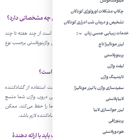
میلومننگوسل
چکاپ مشکلات اورولوژی کودکان
روند بهبودی بعد از عمل واژینوپلاستی چه مشخصاتی دارد؟
تشخیص و درمان شب ادراری کودکان
روند بهبودی بسته به وسعت جراحی، ممکن است از چند هفته تا چند
خدمات زیبایی جنسی زنان
ماه به طول بینجامد. مراقبت‌های بعد از عمل واژینوپلاستی برحسب نوع
لیزر مونالیزا تاچ
عمل جراحی مشخص می‌شوند.
پرینوپلاستی
لیفت واژن
آیا استفاده از گشادکنندۀ واژن، ضروری است؟
تایتنینگ واژن
ارائه دهندۀ مراقبت‌های بهداشتی ممکن است استفاده از گشادکننده
سفیدسازی واژن با لیزر مونالیزا
(دیلاتور) را سفارش کند. این دستگاه به آرامی درون واژن شما متسع
لابیاپلاستی
شده و به این ترتیب، عمق و کالیبر واژن شما را حفظ می‌کند. ممکن
ليزر جوانسازی لابیا
است پس از عمل واژینوپلاستی، استفاده از گشادکننده لازم باشد.
پرینورافی
هودوپلاستی
پس از عمل واژینوپلاستی، درچه صورت باید با ارائه دهندۀ