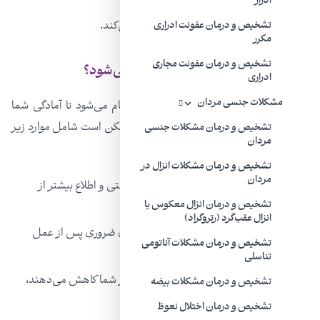
ادرار
ولواپلاستی که ظاهر خارجی واژن را دگرگون می‌کند.
تشخیص و درمان عفونت ادراری
مکرر
تشخیص و درمان عفونت مجاری
قبل از واژینوپلاستی چه مراحلی طی می
‌شود
؟
ادراری
مشکلات جنسی مردان
قبل از عمل، ارزیابی‌ها و آزمایش‌هایی انجام می‌شود تا آمادگی شما
برای جراحی را ارزیابی کند. این آزمایش‌ها ممکن است شامل موارد زیر
تشخیص و درمان مشکلات جنسی
مردان
باشد:
تشخیص و درمان مشکلات انزال در
مردان
معاینۀ فیزیکی به منظور ارزیابی وضعیت سلامتی و اطلاع بیشتر از
سوابق پزشکی شما
تشخیص و درمان انزال معکوس یا
انزال عقب‌گرد (رتروگراد)
آگاه کردن بیمار از خطرات، مزایا و مراقبت‌های ضروری پس از عمل
تشخیص و درمان مشکلات آناتومی
جراحی
تناسلی
ارائۀ توصیه‌هایی که احتمال بروز عوارض را در شما کاهش می‌دهند،
تشخیص و درمان مشکلات بیضه
مانند ترک کردن سیگار
تشخیص و درمان اختلال نعوظ