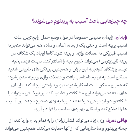
چه چیزهایی باعث آسیب به پرینئوم می­‌شوند؟
زایمان:
زایمان طبیعی خصوصا در طول وضع حمل رایج‌­ترین علت
آسیب پرینه است و حتی یک زایمان آسان و ساده هم می­‌تواند منجر به
آسیب فیزیکی به عضلات واژن و پرینه شود. گاها ایجاد یک شکاف در
پرینه (اپیزیتومی) می‌­تواند خروج بچه را آسانتر کند. درست­ نزدن بخیه
توسط پزشکان کم‌تجربه این برش و همچنین بریدگی­‌های طبیعی شدید
ممکن است به ترمیم نامناسب بافت و عضلات واژن و پرینه منجر شود؛
که همین ممکن است اسکار شدید، درد و ناراحتی ایجاد کند. زایمان­‌
های متعدد می‌­تواند این مشکلات را تشدید کند. پرینوپلاستی می­تواند با
شکافتن دوباره نواحی دوخته­‌شده و بخیه ­زدن صحیح مجدد این آسیب­‌
ها را اصلاح کند و امکان بهبودی مناسب را فراهم آورد.
چاقی مفرط:
وزن زیاد می‌­تواند فشار زیادی را به تمام بدن وارد کند، از
جمله پرینئوم و ساختارهایی که از آنها حمایت می‌کند. همچنین می­‌تواند