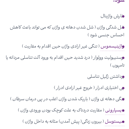
شود؟
خارش واژینال
شل شدگی واژن ( شل شدن دهانه ی واژن که می تواند باعث کاهش
احساس جنسی شود )
واژینیسموس
( تنگی غیر ارادی واژن حین اقدام به مقاربت )
وستیبولیت وولوار ( درد شدید حین اقدام به ورود آلت تناسلی مردانه یا
تامپون )
برداشتن زگیل تناسلی
بی اختیاری ادرار ( خروج غیر ارادی ادرار )
تنگی دهانه ی واژن ( باریک شدن واژن اغلب در پی درمان سرطان )
دیسپارونی
( مقاربت دردناک به علت کوچک بودن ورودی واژن )
سیستوسل
( بیرون زدگی( پیش آمدن) مثانه به داخل واژن )