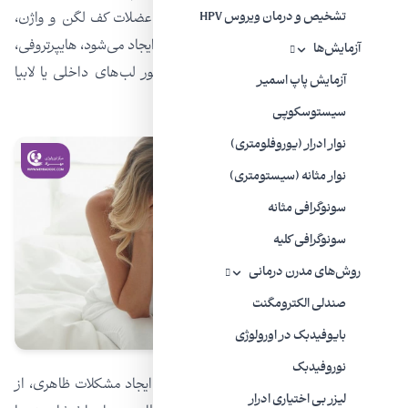
دشوار است. علاوه بر افتادگی و شل شدن عضلات کف لگن و واژن،
تشخیص و درمان ویروس HPV
تغییر دیگری که در اثر افزایش سن در بانوان ایجاد می‌شود، هایپرتروفی،
آزمایش‌ها
بزرگی و تیرگی لابی‌های خارجی و همین طور لب‌های داخلی یا لابیا
آزمایش پاپ اسمیر
مینور است.
سیستوسکوپی
نوار ادرار (یوروفلومتری)
نوار مثانه (سیستومتری)
سونوگرافی مثانه
سونوگرافی کلیه
روش‌های مدرن درمانی
صندلی الکترومگنت
بایوفیدبک در اورولوژی
نوروفیدبک
بزرگ شدن لابیا ماژور و لابیا مینور ،علاوه بر ایجاد مشکلات ظاهری، از
لیزر بی‌ اختیاری ادرار