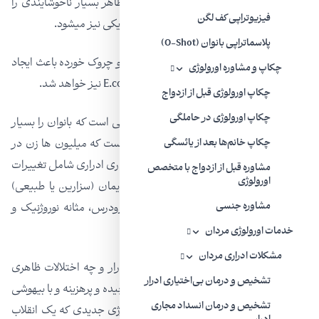
جمله تیرگی شدید لابی ها و کشاله ران که ظاهر بسیار ناخوشایندی را
فیزیوتراپی کف لگن
ایجاد میکند،باعث درد و اختلال در هنگام نزدیکی نیز میشود.
پلاسماتراپی بانوان (O-Shot)
علاوه برآن احتباس رطوبت در لابیاهای بزرگ و چروک خورده باعث ایجاد
چکاپ و مشاوره اورولوژی
عفونت های تکرار شوند میکروبی و قارچی وE.coli نیز خواهد شد.
چکاپ اورولوژی قبل از ازدواج
چکاپ اورولوژی در حاملگی
بی اختیاری ادرار و نشت ادرار یکی از مسایلی است که بانوان را بسیار
مستاصل میکند.بی اختیاری ادراری مشکلیست که میلیون ها زن در
چکاپ خانم‌ها بعد از یائسگی
تمام سنین به آن مبتلا هستند.علل بی اختیاری ادراری شامل تغییرات
مشاوره قبل از ازدواج با متخصص
اورولوژی
شدید وزن (افزایش یا کاهش) حاملگی و زایمان (سزارین یا طبیعی)
مشاوره جنسی
افزایش سن، یائسگی، شکم بزرگ، یائسگی زودرس، مثانه نوروژنیک و
غیره است.
خدمات اورولوژی مردان
مشکلات ادراری مردان
برطرف کردن این عوارض چه بی اختیاری ادرار و چه اختلالات ظاهری
تشخیص و درمان بی‌اختیاری ادرار
دستگاه تناسلی اغلب نیازمند جراحی های پیچیده و پرهزینه و با بیهوشی
تشخیص و درمان انسداد مجاری
و بستری در بیمارستان بود.ولی اخیرا تکنولوژی جدیدی که یک انقلاب