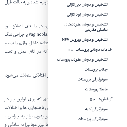
زیاد به صورت سرپایی در مطب،اندام تناسلی ترمیم شده و به حالت قبل
تشخیص و درمان دیر انزالی
از زایمان بر میگردد.
تشخیص و درمان زود انزالی
تشخیص و درمان عفونت‌های
جوان سازی یا Rejuvenation ناحیه تناسلی، در راستای اصلاح این
تناسلی مقاربتی
قبیل مشکلات طرح ریزی شده است.عمل Vaginoplasty یا جراحی تنگ
تشخیص و درمان ویروس HPV
کردن واژن، روشی است که عضلات شل و افتاده داخل واژن را ترمیم
خدمات درمانی پروستات
کرده و به حالت قبل از زایمان برمی‌گرداند که در اتاق عمل و تحت
بیهوشی انجام می‌گیرد.
تشخیص و درمان عفونت پروستات
چکاپ پروستات
بی اختیاری ادراری نیز که باعث شل شدن و افتادگی عضلات می‌شود،
سونوگرافی پروستات
جراحی خاص خود را نیاز دارد.
ماساژ پروستات
با دستگاه لیزر مونالیزا،تکنولوژی بسیار جدیدی که برای اولین بار در
آزمایش‌ها
ایران و در مرکز ما انجام میگیرد،میتوان تمامی ناهنجاری ها و اختلالات
سونوگرافی کلیه
دستگاه تناسلی زنان را به صورت سرپایی و بدون نیاز به جراحی ،
سونوگرافی پروستات
بیهوشی و درد ، طی چند جلسه درمان نمود.با لیزر مونالیزا به سادگی و