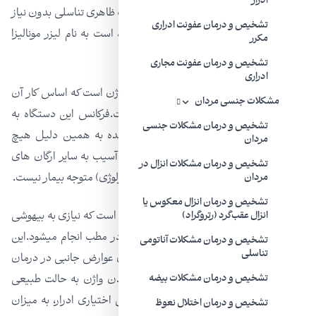
ادرار
در درمان بی اختیاری های ادراری و تغییرات ظاهری تناسلی بدون نیاز
تشخیص و درمان عفونت ادراری
به جراحی و بیهوشی و بصورت سرپایی شده است به نام لیزر مونالیزا
مکرر
وجود دارد.
تشخیص و درمان عفونت مجاری
ادراری
لیزر مونالیزا یک روش موثر برای جوانسازی واژن است که اساس کار آن
مشکلات جنسی مردان
گرمای حاصل از شکستن مولکول CO۲ است.فرکانس این دستگاه به
تشخیص و درمان مشکلات جنسی
صورت ویژه برای دستگاه تناسلی طراحی شده به همین دلیل هیچ
مردان
عارضه ای نه از بابت نوع اشعه و نه از بابت آسیب به سایر ارگان های
تشخیص و درمان مشکلات انزال در
مجاور (البته به شر انجام توسط متخصص اورولوژی) متوجه بیمار نیست.
مردان
تشخیص و درمان انزال معکوس یا
مزیت مهم این دستگاه غیر تهاجمی بودن آن است که نیازی به بیهوشی
انزال عقب‌گرد (رتروگراد)
و بستری ندارد و کاملا بدون درد و سرپایی در مطب انجام میشود.این
تشخیص و درمان مشکلات آناتومی
تناسلی
درمان حدود ده دقیقه ای بدون درد و بدون عوارض جانبی در درمان
بی اختیاری ادراری و جوان سازی و برگرداندن واژن به حالت طبیعی
تشخیص و درمان مشکلات بیضه
کاربرد دارد.با لیزر مونالیزا علاوه بر درمان بی اختیاری ادرار، به میزان
تشخیص و درمان اختلال نعوظ