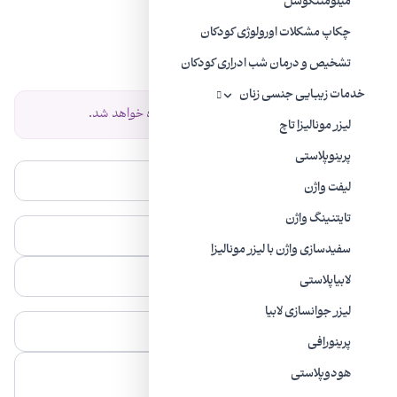
میلومننگوسل
نظرات
چکاپ مشکلات اورولوژی کودکان
نظرات خود را با ما به اشتراک بگذارید.
تشخیص و درمان شب ادراری کودکان
خدمات زیبایی جنسی زنان
نظر شما پس از تایید نمایش داده خواهد شد.
لیزر مونالیزا تاچ
پرینوپلاستی
لیفت واژن
تایتنینگ واژن
سفیدسازی واژن با لیزر مونالیزا
لابیاپلاستی
ليزر جوانسازی لابیا
پرینورافی
هودوپلاستی