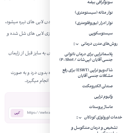
سونوگرافی بیضه
در مدت زمان کوتاهی :
نوار مثانه (سیستومتری)
روشن نمودن Whitening که باعث روشن نمودن لابی های تیره میشود،
نوار ادرار (یوروفلومتری)
جوان سازی Rejuvenation که باعث جوان سازی لابی های شل شده و
سیستوسکوپی
چروک میشود،
روش‌های مدرن درمانی
تنگ نمودن Tightening که باعث بازگشت واژن به سایز قبل از زایمان
پلاسماتراپی برای درمان ناتوانی
جنسی آقایان (پی‌شات / P-Shot)
میشود،
شاک‌ویو تراپی (ESWT) برای رفع
لابیوپلاستی Labiaplasty که توسط این دستگاه بدون درد و به صورت
مشکلات جنسی آقایان
سرپایی، لابیاهای بزرگ با لیزر کوچک می‌شوند، انجام میگیرد.
صندلی الکترومگنت
وکیوم تراپی
اشتراک‌گذاری:
ماساژ پروستات
https://mehradodc.com/?p=339
کپی
خدمات اورولوژی کودکان
تشخیص و درمان مننگوسل و