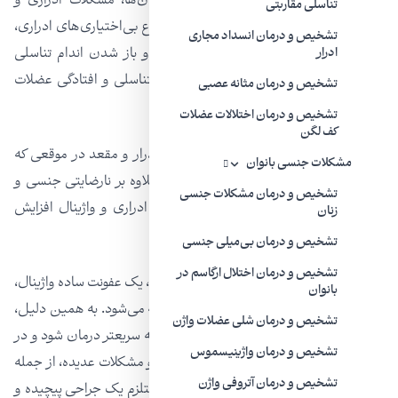
سن و با افزایش تعداد حاملگی‌ها و زایمان‌ها، مشکلات ادراری و
تناسلی مقاربتی
تناسلی زیادی را متوجه می‌شوند، از جمله انواع بی‌اختیاری‌های ادراری،
تشخیص و درمان انسداد مجاری
شلی عضلات کف لگن،
شلی عضلات واژن
و باز شدن اندام تناسلی
ادرار
(واژن) و همچنین تیره شدن پوست ناحیه تناسلی و افتادگی عضلات
تشخیص و درمان مثانه عصبی
داخلی واژن.
تشخیص و درمان اختلالات عضلات
کف لگن
بعلت قرار گرفتن واژن در مجاورت مجرای ادرار و مقعد در موقعی که
مشکلات جنسی بانوان
عضلات داخلی تناسلی شل و باز می‌باشد، علاوه بر نارضایتی جنسی و
تشخیص و درمان مشکلات جنسی
اختلالات زناشویی، شانس عفونت‌های مکرر ادراری و واژینال افزایش
زنان
می‌یابد.
تشخیص و درمان بی‌میلی جنسی
تشخیص و درمان اختلال ارگاسم در
به طور مثال، در صورت شل بودن دهانه واژن، یک عفونت ساده واژینال،
بانوان
به سرعت باعث عفونت‌های مکرر ادراری مثانه می‌شود. به همین دلیل،
تشخیص و درمان شلی عضلات واژن
ناهنجاری‌های ساده دستگاه تناسلی باید هرچه سریعتر درمان شود و در
تشخیص و درمان واژینیسموس
غیر اینصورت باعث عفونت‌های مکرر ادراری و مشکلات عدیده، از جمله
تشخیص و درمان آتروفی واژن
پرولاپس در موارد پیشرفته گردیده که خود مستلزم یک جراحی پیچیده و