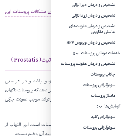
تشخیص و درمان دیر انزالی
برای اطلاع بیشتر از موضوع
تشخیص و درمان مشکلات پروستات این
تشخیص و درمان زود انزالی
صفحه را مطالعه کنید.
تشخیص و درمان عفونت‌های
تناسلی مقاربتی
تشخیص و درمان ویروس HPV
خدمات درمانی پروستات
التهاب و عفونت پروستات یا پروستاتیت( Prostatis )
تشخیص و درمان عفونت پروستات
چکاپ پروستات
التهاب و عفونت پروستات می‌تواند حاد یا مزمن باشد و در هر سنی
سونوگرافی پروستات
مردان را مبتلا سازد. پروستات حاد وقتی رخ می‌دهد كه پروستات ناگهان
ماساژ پروستات
ملتهب شود. گرچه این مورد نادر است ولی می‌تواند موجب عفونت چركی
آزمایش‌ها
تب و‌بند آمدن ادرار در موارد وخیم شود.
سونوگرافی کلیه
پروستات مزمن التهاب مكرر یا دراز مدت پروستات است. این التهاب از
سونوگرافی پروستات
التهاب حاد پروستات شایع‌تر است و معمولا مانند آن وخیم نیست.