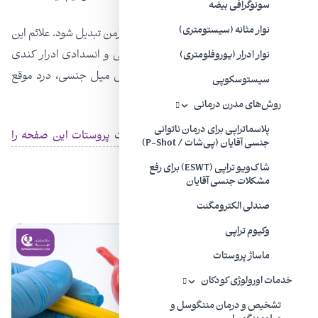
سونوگرافی بیضه
نوار مثانه (سیستومتری)
التهاب حاد پروستات ممكن است به التهاب مزمن تبدیل شود. علائم این
نوع پروستات درد مزمن شكم و علائم تحریكی و انسدادی ادرار كندی
نوار ادرار (یوروفلومتری)
دفع ادرار درد ناحیه نشیمنگاه و كمر، كاهش میل جنسی، درد موقع
سیستوسکوپی
نعوظ یا انزال هستند.
روش‌های مدرن درمانی
پلاسماتراپی برای درمان ناتوانی
برای اطلاع بیشتر از موضوع
التهاب و عفونت پروستات این صفحه را
جنسی آقایان (پی‌شات / P-Shot)
مطالعه کنید.
شاک‌ویو تراپی (ESWT) برای رفع
مشکلات جنسی آقایان
صندلی الکترومگنت
وکیوم تراپی
ماساژ پروستات
خدمات اورولوژی کودکان
تشخیص و درمان مننگوسل و