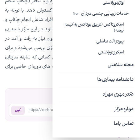
منظم با هدف ارتقا سلامتی بیماران ایجاد شود و با شعار «چکاپ منظم
واژینوپلاستی
فرهنگ انسان موفق» این فرهنگ‌سازی را گسترش دهد. با توجه به
خدمات زیبایی جنسی مردان
مشغله افراد و ترافیک کلان‌شهر تهران اغلب افراد شاغل انجام چکاپ و
اسکروتاکس (تزریق بوتاکس به کیسه
بررسی سلامتی خود را مرتب به تعویق می‌اندازند در این مرکز با مدرن
بیضه)
ترین تجهیزات در یک مکان و یک زمان بدون نیاز به رفت و آمد در
پروتز آلت تناسلی
شهر، تمامی مشکلات ادراری و دستگاه اورولوژی بررسی می‌شود و برای
اسکروتوپلاستی
افراد در ریسک بیماری‌های اورولوژیکی مثل کسانی که سابقه سرطان
مجله سلامتی
پروستات در فامیل داشته‌اند یک سری چکاپ های دوره‌ای خاصی برای
آنها پیشنهاد می‌شود.
دانشنامه بیماری‌ها
دکتر مهری مهراد
اشتراک‌گذاری:
درباره مرکز
https://mehradodc.com/?p=292
کپی
تماس باما
نظرات