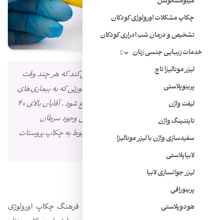
میلومننگوسل
چکاپ مشکلات اورولوژی کودکان
تشخیص و درمان شب ادراری کودکان
خدمات زیبایی جنسی زنان
لیزر مونالیزا تاچ
دکتر مهری مهراد به تمامی آقایان توصیه می‌کند که هر چند وقت
پرینوپلاستی
یکبار چکاپ پروستات را انجام دهند تا در صورتی که به بیماری‌های
پروستات مبتلا هستند سریع تر درمان شروع شود . آقایان بالای ۴۰
لیفت واژن
سال، هر ساله باید آزمایش PSA جهت بررسی وجود سرطان
تایتنینگ واژن
پروستات و همچنین دیگر آزمایش های مربوط به چکاپ پروستات
سفیدسازی واژن با لیزر مونالیزا
را انجام دهند.
لابیاپلاستی
ليزر جوانسازی لابیا
پرینورافی
در
مرکز یک روزه مهراد
تلاش شده‌است که فرهنگ چکاپ اورولوژی
هودوپلاستی