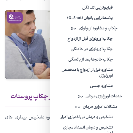
فیزیوتراپی کف لگن
پلاسماتراپی بانوان (O-Shot)
چکاپ و مشاوره اورولوژی
چکاپ اورولوژی قبل از ازدواج
چکاپ اورولوژی در حاملگی
چکاپ خانم‌ها بعد از یائسگی
مشاوره قبل از ازدواج با متخصص
اورولوژی
مشاوره جنسی
تشخیص بیماری‌های پروستات در چکاپ پروستات
خدمات اورولوژی مردان
مشکلات ادراری مردان
چکاپ پروستات چکونه انجام می شود و نحوه تشخیص بیماری های
تشخیص و درمان بی‌اختیاری ادرار
مربوط به آن چگونه است؟
تشخیص و درمان انسداد مجاری