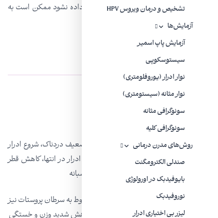
جایگزین آن می‌شوند. اگر سرطان تشخیص داده نشود ممکن است به
تشخیص و درمان ویروس HPV
سایر قسمتهای بدن انتشار یابد.
آزمایش‌ها
آزمایش پاپ اسمیر
علایم سرطان پروستات
سیستوسکوپی
نوار ادرار (یوروفلومتری)
-درد در ناحیه لگن، پشت ران‌ها
نوار مثانه (سیستومتری)
سونوگرافی مثانه
-تورم در ناحیه لگن ، پشت ران‌ها
سونوگرافی کلیه
– علایم تحریکی انسدادی نظیر جریان ادرار ضعیف دردناک، شروع ادرار
روش‌های مدرن درمانی
با تاخیر، قطع و وصل شدن ادرار، قطره آمدن ادرار در انتها، کاهش قطر
صندلی الکترومگنت
و پرش ادرار،
سوزش ادرار
و تکرر ادرار، ادرار شبانه
بایوفیدبک در اورولوژی
نوروفیدبک
نشانه‌های عمومی سرطان که ممکن است مربوط به سرطان پروستات نیز
باشند عبارتند از: تهوع، استفراغ، درد ممتد، کاهش شدید وزن و خستگی
لیزر بی‌ اختیاری ادرار