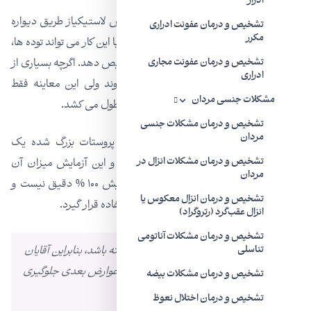
ادرار
معاینه مقعدی: دکتر با پوشیدن یک دستکش لاستیکیاز طریق دیواره
تشخیص و درمان عفونت ادراری
مکرر
راست روده پروستات شما را لمس می کند. او با این کار می تواند توده ها،
تورم یا ناراحتی که نشانگر بیماری باشد را تشخیص دهد. اگرچه بسیاری از
تشخیص و درمان عفونت مجاری
ادراری
آقایان از انجام معاینه مقعدی طفره می روند ولی این معاینه فقط
مشکلات جنسی مردان
ناراحتی مختصری ایجاد کرده و تنها چند ثانیه طول می کشد.
تشخیص و درمان مشکلات جنسی
مردان
آزمایش آنتی ژن ویژه پروستات در خون: پروستات بزرگ شده یک
پروتئین را به میزان بیشتری ترشح می کند و این آزمایش میزان آن
تشخیص و درمان مشکلات انزال در
مردان
پروتئین را در خون اندازه می گیرد. این آزمایش ۱۰۰ % دقیق نیست و
تشخیص و درمان انزال معکوس یا
ممکن است همراه با سایز آزمایشات مورد استفاده قرار گیرد.
انزال عقب‌گرد (رتروگراد)
تشخیص و درمان مشکلات آناتومی
ممکن است سرطان پروستات علائمی نداشته باشد، بنابراین آقایان
تناسلی
می توانند با یک چکاپ پروستات ساده و از عوارض بعدی جلوگیری
تشخیص و درمان مشکلات بیضه
کنند .
تشخیص و درمان اختلال نعوظ