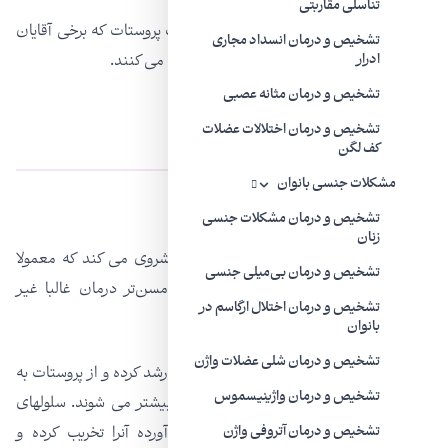
تناسلی مقاربتی
در اینجا نگاهی می اندازیم به برخی مشکلات پروستات که برخی آقایان
تشخیص و درمان انسداد مجاری
در سنین بالای ۴۰ سال با آن دست و پنجه نرم می کنند.
ادرار
تشخیص و درمان مثانه عصبی
سرطان پروستات
تشخیص و درمان اختلالات عضلات
کف لگن
مشکلات جنسی بانوان
دو نوع اصلی سرطان پروستات عبارتند از:
تشخیص و درمان مشکلات جنسی
زنان
با پیشروی کند: این سرطان آن قدر آرام پیشروی می کند که معمولا
تشخیص و درمان بی‌میلی جنسی
موجب مرگ زودرس نمی شود. در آقایان مسن‌تر درمان غالبا غیر
تشخیص و درمان اختلال ارگاسم در
ضروری است یا توصیه نمی‌شود.
بانوان
تشخیص و درمان شلی عضلات واژن
با پیشروی سریع: سلولهای سرطانی به سرعت رشد کرده و از پروستات به
تشخیص و درمان واژینیسموس
اندامهای دیگر پیشروی کرده موجب آسیب بیشتر می شوند. سلولهای
سرطانی به بافت طبیعی پروستات هجوم آورده آنرا تخریب کرده و
تشخیص و درمان آتروفی واژن