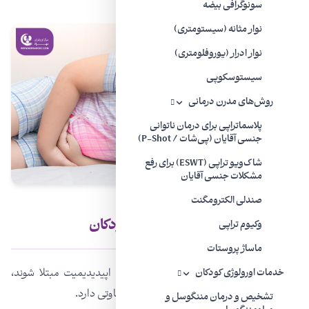
سونوگرافی بیضه
نوار مثانه (سیستومتری)
نوار ادرار (یوروفلومتری)
سیستوسکوپی
روش‌های مدرن درمانی
پلاسماتراپی برای درمان ناتوانی
جنسی آقایان (پی‌شات / P-Shot)
شاک‌ویو تراپی (ESWT) برای رفع
مشکلات جنسی آقایان
صندلی الکترومگنت
اپیدیدیمیت یا عفونت بیضه در کودکان
وکیوم تراپی
ماساژ پروستات
کودکان هم مثل بزرگسالان ممکن است به اپیدیدیمیت مبتلا شوند،
خدمات اورولوژی کودکان
اگرچه التهاب آنها به احتمال زیاد علت‌های متفاوتی دارد.
تشخیص و درمان مننگوسل و