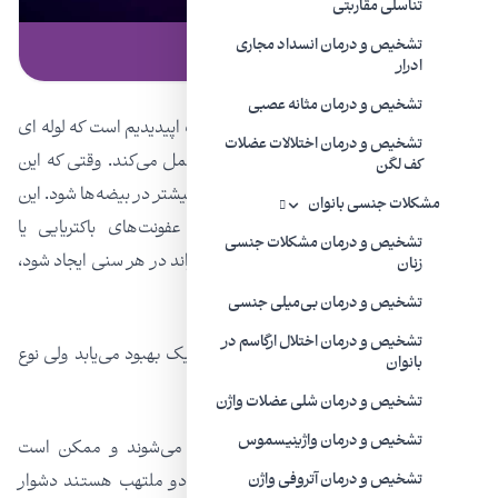
تناسلی مقاربتی
تشخیص و درمان انسداد مجاری
بدون دسته‌بندی | ۷ خرداد ۱۴۰۱
ادرار
اپیدیدیمیت یا عفونت بیضه
تشخیص و درمان مثانه عصبی
اپیدیدیمیت (انگلیسی: Epididymitis) التهاب اپیدیدیم است که لوله ای
تشخیص و درمان اختلالات عضلات
در پشت بیضه هاست و اسپرم را ذخیره و حمل می‌کند. وقتی که این
کف لگن
لوله متورم می‌شود، می‌تواند باعث درد و تورم بیشتر در بیضه‌ها شود. این
مشکلات جنسی بانوان
عفونت در بیضه‌ها که معمولاً به دلیل عفونت‌های باکتریایی یا
تشخیص و درمان مشکلات جنسی
عفونت‌های مقاربتی (STI)
رخ می‌دهد، می‌تواند در هر سنی ایجاد شود،
زنان
اما در مردان ۴۰-۲۰ ساله شایع‌تر است.
تشخیص و درمان بی‌میلی جنسی
تشخیص و درمان اختلال ارگاسم در
این وضعیت معمولا بعد از مصرف آنتی بیوتیک بهبود می‌یابد ولی نوع
بانوان
حاد آن ۶ هفته یا کمتر طول می‌کشد.
تشخیص و درمان شلی عضلات واژن
تشخیص و درمان واژینیسموس
در بیشتر موارد، بیضه‌ها هم دچار التهاب می‌شوند و ممکن است
تشخیص اینکه آیا بیضه ها، اپیدیدیم یا هر دو ملتهب هستند دشوار
تشخیص و درمان آتروفی واژن