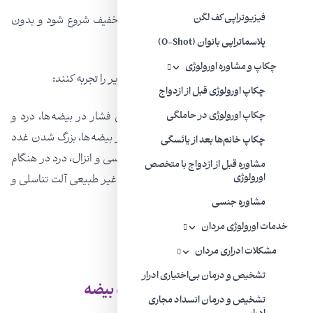
فیزیوتراپی کف لگن
اپیدیدیمیت ممکن است تنها با چند علامت خفیف شروع شود و بدون
درمان، علائمش بدتر می شود.
پلاسماتراپی بانوان (O-Shot)
چکاپ و مشاوره اورولوژی
افراد مبتلا به اپیدیدیمیت ممکن است موارد زیر را تجربه کنند:
چکاپ اورولوژی قبل از ازدواج
تب درجه پایین، لرز، درد ناحیه لگن،‌ احساس فشار در بیضه‌ها، درد و
چکاپ اورولوژی در حاملگی
حساسیت بیضه ها، قرمزی و احساس گرما در بیضه‌ها، بزرگ شدن غدد
چکاپ خانم‌ها بعد از یائسگی
لنفاوی در کشاله ران، درد در هنگام رابطه جنسی و انزال، درد در هنگام
مشاوره قبل از ازدواج با متخصص
اورولوژی
ادرار یا اجابت مزاج، تکرر و فوریت ادرار، ترشح غیر طبیعی آلت تناسلی و
مشاهده خون در منی
مشاوره جنسی
خدمات اورولوژی مردان
مشکلات ادراری مردان
تشخیص و درمان بی‌اختیاری ادرار
علل بیماری اپیدیدیمیت یا عفونت بیضه
تشخیص و درمان انسداد مجاری