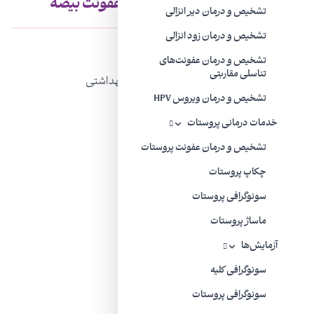
عوامل خطرآفرین اپیدیدیمیت یا عفونت بیضه
تشخیص و درمان دیر انزالی
تشخیص و درمان زود انزالی
ختنه نشدن
تشخیص و درمان عفونت‌های
تناسلی مقاربتی
رابطه جنسی بدون کاندوم یا سایر روش‌های بهداشتی
تشخیص و درمان ویروس HPV
مشکلات ساختاری در دستگاه ادراری
خدمات درمانی پروستات
ابتلا به سل
تشخیص و درمان عفونت پروستات
بزرگ شدن پروستات و ایجاد انسداد مثانه
چکاپ پروستات
جراحی مجاری ادراری (بتازگی)
سونوگرافی پروستات
آسیب دیدگی کشاله ران(بتازگی)
ماساژ پروستات
استفاده از سوند ادراری
آزمایش‌ها
سونوگرافی کلیه
استفاده از یک داروی قلبی به نام آمیودارون
سونوگرافی پروستات