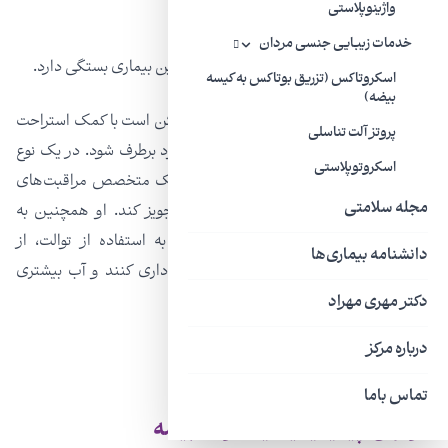
واژینوپلاستی
تب
خدمات زیبایی جنسی مردان
درمان اپیدیدیمیت کودکان به علت زمینه‌ای این بیماری بستگی دارد.
اسکروتاکس (تزریق بوتاکس به کیسه
بیضه)
در مورد بسیاری از علت‌ها، این وضعیت ممکن است با کمک استراحت
پروتز آلت تناسلی
و مسکن‌هایی مثل ایبوپروفن، به خودی خود برطرف شود. در یک نوع
اسکروتوپلاستی
عفونت باکتریایی، مثلا عفونت مجاری ادرار، یک متخصص مراقبت‌های
مجله سلامتی
بهداشتی ممکن است فقط آنتی بیوتیک تجویز کند. او همچنین به
کودکان توصیه می‌کند که در صورت نیاز به استفاده از توالت، از
دانشنامه بیماری‌ها
&#۸۲۲۰;نگه داشتن&#۸۲۲۱; ادرارشان خودداری کنند و آب بیشتری
بنوشند.
دکتر مهری مهراد
درباره مرکز
تماس باما
عوارض اپیدیدیمیت یا عفونت بیضه