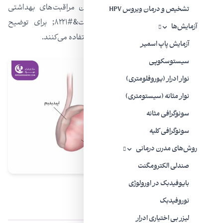
باشد. به همین دلیل است که متخصصان مراقبت‌های بهداشتی
تشخیص و درمان ویروس HPV
معمولاً از اصطلاح &#۸۲۲۰;اپیدیدیم-ارکیت&#۸۲۲۱; برای توضیح
آزمایش‌ها
عفونت در هر دو بخش سیستم تولید مثل استفاده می‌کنند.
آزمایش پاپ اسمیر
سیستوسکوپی
نوار ادرار (یوروفلومتری)
نوار مثانه (سیستومتری)
سونوگرافی مثانه
سونوگرافی کلیه
روش‌های مدرن درمانی
صندلی الکترومگنت
بایوفیدبک در اورولوژی
علائم اپیدیدیمیت
نوروفیدبک
لیزر بی‌ اختیاری ادرار