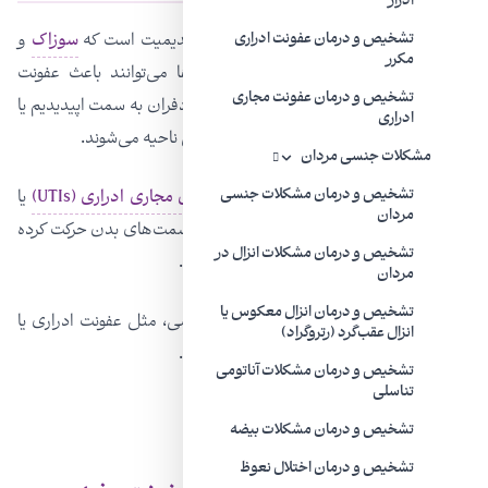
ادرار
عفونت‌های مقاربتی یکی از علل شایع اپیدیدیمیت است که
سوزاک
و
تشخیص و درمان عفونت ادراری
مکرر
کلامیدیا
شایع ترین ِآنهاست. این عفونت‌ها می‌توانند باعث عفونت
تشخیص و درمان عفونت مجاری
ِمجرای ادرار شوند که گاهی اوقات از مجرای دفران به سمت اپیدیدیم یا
ادراری
بیضه حرکت می‌کنند و باعث التهاب بیشتر ِاین ناحیه می‌شوند.
مشکلات جنسی مردان
عفونت‌های غیرقابل انتقال، مثل
تشخیص و درمان مشکلات جنسی
عفونت‌های مجاری ادراری (UTIs)
یا
مردان
سل (TB)، می‌توانند از مجرای ادرار یا سایر قسمت‌های بدن حرکت کرده
تشخیص و درمان مشکلات انزال در
و اپیدیدیم را آلوده کرده و باعث التهابش شوند.
مردان
تشخیص و درمان انزال معکوس یا
با این حال، یک عفونت غیرقابل انتقال جنسی، مثل عفونت ادراری یا
انزال عقب‌گرد (رتروگراد)
پروستات، هم می تواند باعث اپیدیدیمیت شود.
تشخیص و درمان مشکلات آناتومی
تناسلی
تشخیص و درمان مشکلات بیضه
تشخیص و درمان اختلال نعوظ