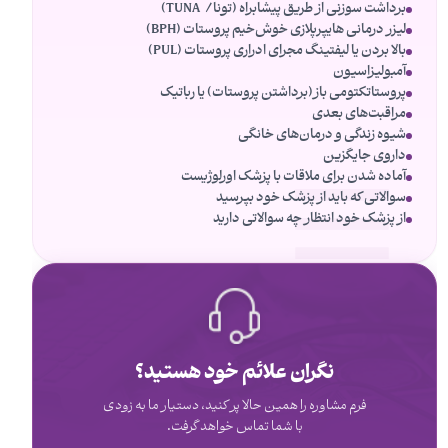
برداشت سوزنی از طریق پیشابراه (تونا/ TUNA)
لیزر درمانی هایپرپلازی خوش‌خیم پروستات (BPH)
بالا بردن یا لیفتینگ مجرای ادراری پروستات (PUL)
آمبولیزاسیون
پروستاتکتومی باز(برداشتن پروستات) یا رباتیک
مراقبت‌های بعدی
شیوه زندگی و درمان‌های خانگی
داروی جایگزین
آماده شدن برای ملاقات با پزشک اورلوژیست
سوالاتی که باید از پزشک خود بپرسید
از پزشک خود انتظار چه سوالاتی دارید
نگران علائم خود هستید؟
فرم مشاوره را همین حالا پر کنید، دستیار ما به زودی
با شما تماس خواهد گرفت.