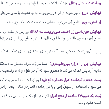
معاینه دیجیتال رکتال:
پزشک انگشت خود را وارد راست روده می‌کند تا اند
آزمایش ادرار:
آنالیز نمونه‌ای از ادرار می‌تواند به رد ِعفونت یا سایر شرا
آزمایش خون:
نتایج آن می‌تواند نشان دهنده مشکلات کلیوی باشد.
آزمایش خون آنتی ژن اختصاصی پروستات (PSA):
پی‌اِس‌اِی ماده‌ای 
سطح آن در خون بالا می‌رود. با این حال، افزایش سطح پی‌اِس‌اِی می‌تو
پس از آن، پزشک ممکن است آزمایش‌های بیشتری را برای کمک به تأیید بزر
آزمایش جریان ادرار (یوروفلومتری):
شما در یک ظرف متصل به دستگاهی اد
نتایج آزمایش کمک می‌کند تا معلوم شود که آیا در طول زمان، وضعیت شما
تست حجم باقیمانده ادرار بعد از دفع آن:
این آزمایش معلوم می‌کند که آیا
می‌شود با استفاده از سونوگرافی یا با قرار دادن کاتتر در مثانه (بعد از اد
ثبت یک دوره ۲۴ ساعته از دفع ادرار:
اگر 
است مفید باشد.