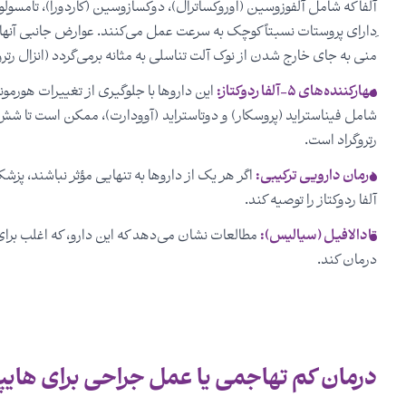
آلفا که شامل آلفوزوسین (اوروکساترال)، دوکسازوسین (کاردورا)، تامسو
ِدارای پروستات نسبتاً کوچک به سرعت عمل می‌کنند. عوارض جانبی آن
منی به جای خارج شدن از نوک آلت تناسلی به مثانه برمی‌گردد (انزال رتروگ
مهارکننده‌های ۵-آلفا ردوكتاز:
این داروها با جلوگیری از تغییرات هورمو
شامل فیناستراید (پروسکار) و دوتاستراید (آوودارت)، ممکن است تا شش 
رتروگراد است.
درمان دارویی ترکیبی:
آلفا ردوکتاز را توصیه کند.
تادالافیل (سیالیس):
مطالعات نشان می‌دهد که این دارو، که اغلب برای 
درمان کند.
درمان کم تهاجمی یا عمل جراحی برای هایپرپ