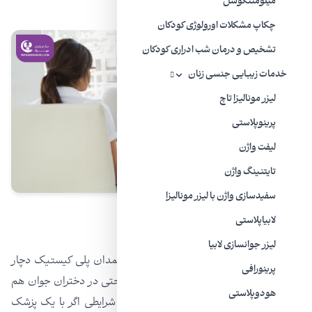
کمک بگیرید.
میلومننگوسل
چکاپ مشکلات اورولوژی کودکان
تشخیص و درمان شب ادراری کودکان
خدمات زیبایی جنسی زنان
لیزر مونالیزا تاچ
پرینوپلاستی
لیفت واژن
تایتنینگ واژن
سفیدسازی واژن با لیزر مونالیزا
لابیاپلاستی
سندرم تخمدان پُلی‌کیستیک
ليزر جوانسازی لابیا
غیر از اینکه، خانم‌های متاهل از سندرم تخمدان پلی کیستیک دچار
پرینورافی
افسردگی شدید و رنج می‌شوند، این مشکل حتی در دختران جوان هم
هودوپلاستی
به سرعت در حال گسترش است. در چنین شرایطی اگر با یک پزشک