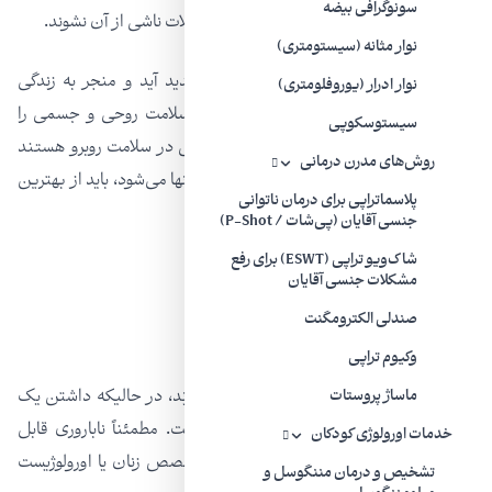
سونوگرافی بیضه
موقع رسیدگی شود تا سایر ارگان‌ها دچار مشکلات ناشی از آن نشوند.
نوار مثانه (سیستومتری)
اینها مسائلی است که می‌تواند در مردان پدید آید و منجر به زندگی
نوار ادرار (یوروفلومتری)
ناسالم جنسی و زناشویی شود و در نهایت سلامت روحی و جسمی را
سیستوسکوپی
خیلی سریع از بین ببرد. اگر مردان با مشکلی در سلامت روبرو هستند
روش‌های مدرن درمانی
که منجر به ایجاد مشکل در زندگی زناشویی آنها می‌شود، باید از بهترین
پلاسماتراپی برای درمان ناتوانی
متخصصین اورولوژی مشاوره بگیرند.
جنسی آقایان (پی‌شات / P-Shot)
شاک‌ویو تراپی (ESWT) برای رفع
مشکلات جنسی آقایان
صندلی الکترومگنت
ناباروری
وکیوم تراپی
این روزها خانم‌ها اغلب از ناباروری رنج می‌برند، در حالیکه داشتن یک
ماساژ پروستات
خانواده شاد با فرزندان شاد آرزوی همه است. مطمئناً ناباروری قابل
خدمات اورولوژی کودکان
درمان است و در این مورد می‌توانید از متخصص زنان یا اورولوژیست
تشخیص و درمان مننگوسل و