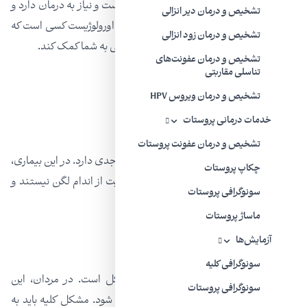
قرار می‌گیرند. گاهی اوقات این بیماری نادر است و نیاز به درمان دارد و
تشخیص و درمان دیر انزالی
حتی ممکن است نیاز به جراحی داشته باشد. اورولوژیست کسی است که
تشخیص و درمان زود انزالی
می‌تواند هم در درمان دارویی و هم در جراحی به شما کمک کند.
تشخیص و درمان عفونت‌های
تناسلی مقاربتی
تشخیص و درمان ویروس HPV
خدمات درمانی پروستات
افتادگی مثانه
تشخیص و درمان عفونت پروستات
اگرچه این بیماری نادری است اما نیاز به توجه جدی دارد. در این بیماری،
چکاپ پروستات
بافت‌ها و عضلات کف لگن دیگر قادر به حمایت از اندام لگن نیستند و
سونوگرافی پروستات
در نهایت آنها را رها می‌کنند.
ماساژ پروستات
آزمایش‌ها
مشکلات کلیوی
سونوگرافی کلیه
سنگ کلیه
و
ترومای کلیه
شایع‌ترین مشکل است. در مردان، این
سونوگرافی پروستات
موضوع می‌تواند منجر به تورم پا و درد شدید شود. مشکل کلیه باید به