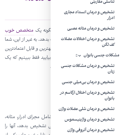
تناسلی مقاربتی
مراجعه کرد؟
تشخیص و درمان انسداد مجاری
ادرار
تشخیص و درمان مثانه عصبی
در این مقاله قصد دارم به شما بگویم که چگونه یک
متخصص خوب
اورولوژی
می‌تواند زندگی زناشویی‎‌تان را نجات بدهد. به غیر از این، شما
تشخیص و درمان اختلالات عضلات
کف لگن
همچنین خواهید فهمید که چطور می‌توانید بهترین و قابل اعتمادترین
مشکلات جنسی بانوان
اورولوژیست و متخصص زنان را پیدا کنید؟ بیایید فقط ببینیم که یک
اورولوژیست می‌تواند با چه مسائلی برخورد کند.
تشخیص و درمان مشکلات جنسی
زنان
تشخیص و درمان بی‌میلی جنسی
تشخیص و درمان اختلال ارگاسم در
بانوان
اورولوژیست کیست؟
تشخیص و درمان شلی عضلات واژن
اگر پزشکی، یک بیماری را در بیماران مرد شامل مجرای ادرار، مثانه،
تشخیص و درمان واژینیسموس
حالب، کلیه، غدد فوق کلیوی و آلت تناسلی تشخیص بدهد، آنها را
تشخیص و درمان آتروفی واژن