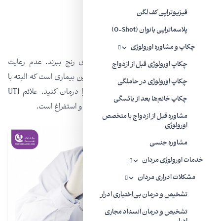
فیزیوتراپی کف لگن
پلاسماتراپی بانوان (O-Shot)
عفونت مجاری ادراری (UTI)
چکاپ و مشاوره اورولوژی
بله! مردان هم ممکن است از این بیماری رنج ببرند. عدم رعایت
چکاپ اورولوژی قبل از ازدواج
بهداشت فردی و غذای ناسالم دلیل اصلی این بیماری است که البته با
چکاپ اورولوژی در حاملگی
کمک پزشک متخصص می‌توانید فورا آن را درمان کنید. علائم UTI
چکاپ خانم‌ها بعد از یائسگی
شامل تب، حالت تهوع، درد در موقع دفع ادرار و استفراغ است.
مشاوره قبل از ازدواج با متخصص
اورولوژی
مشاوره جنسی
خدمات اورولوژی مردان
مشکلات ادراری مردان
تشخیص و درمان بی‌اختیاری ادرار
تشخیص و درمان انسداد مجاری