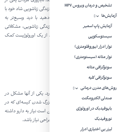
مستقیماً به متخصص اورولوژی ارجاع می‌دهد. ناباروری مردان یکی از
تشخیص و درمان ویروس HPV
مشکلات بزرگی است که اکثر مردان برای حفظ زندگی زناشویی شاد خود با
آزمایش‌ها
آن مواجه هستند. به غیر از این، اجازه دهید با دید وسیع‌تر به
بیماری‌هایی نگاه بیندازیم که می‌توانند در زندگی زناشویی، مشکلاتی
آزمایش پاپ اسمیر
ایجاد کنند و اینکه در مقابله با آنها چطور باید از یک اورولوژیست کمک
سیستوسکوپی
بگیرید.
نوار ادرار (یوروفلومتری)
نوار مثانه (سیستومتری)
سونوگرافی مثانه
سونوگرافی کلیه
ناباروری مردانه
روش‌های مدرن درمانی
دلایل مختلفی برای ناباروری مردان وجود دارد. یکی از آنها مشکل در
صندلی الکترومگنت
دستگاه تناسلی و اختلال اسپرم است، مثلا بزرگ شدن کیسه‌ای که در
بایوفیدبک در اورولوژی
زیر آلت تناسلی قرار دارد. در این مورد، ممکن است نیاز به دارو داشته
نوروفیدبک
باشید ولی برای بعضی موارد ممکن است به جراحی نیاز باشد.
لیزر بی‌ اختیاری ادرار