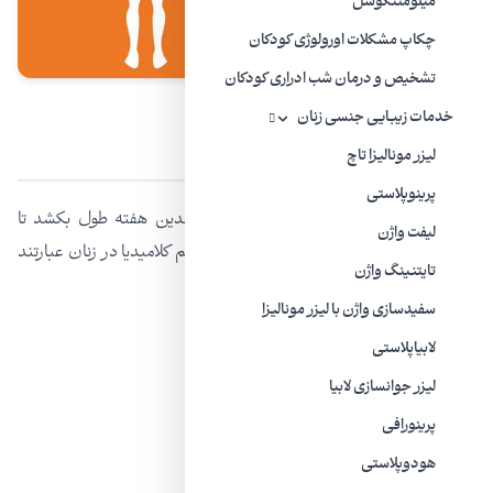
میلومننگوسل
چکاپ مشکلات اورولوژی کودکان
تشخیص و درمان شب ادراری کودکان
خدمات زیبایی جنسی زنان
علائم کلامیدیا در زنان
لیزر مونالیزا تاچ
پرینوپلاستی
اگر زنی به STI مبتلا شود، ممکن است چندین هفته طول بکشد تا
لیفت واژن
علائمش ظاهر شود. بعضی از شایع‌ترین علائم کلامیدیا در زنان عبارتند
تایتنینگ واژن
از:
سفیدسازی واژن با لیزر مونالیزا
رابطه جنسی دردناک (دیسپارونی)
لابیاپلاستی
ترشحات واژینال
ليزر جوانسازی لابیا
پرینورافی
احساس سوزش در هنگام ادرار
هودوپلاستی
درد قسمت پایین شکم