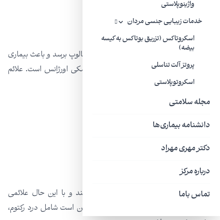
واژینوپلاستی
التهاب دهانه رحم (سرویکسیت)
خدمات زیبایی جنسی مردان
خونریزی بین قاعدگی
اسکروتاکس (تزریق بوتاکس به کیسه
بیضه)
در بعضی زنان، عفونت می‌تواند به لوله‌های فالوپ برسد و باعث بیماری
پروتز آلت تناسلی
التهابی لگن (PID) شود که یک وضعیت پزشکی اورژانس است. علائم
اسکروتوپلاستی
PID عبارتند از:
مجله سلامتی
تب
دانشنامه بیماری‌ها
درد شدید لگن
حالت تهوع
دکتر مهری مهراد
خونریزی غیر طبیعی بین قاعدگی
درباره مرکز
کلامیدیا همچنین می‌تواند رکتوم را آلوده کند و با این حال علائمی
تماس باما
نداشته باشد. ولی اگر علائمی رخ دهد، ممکن است شامل درد رکتوم،