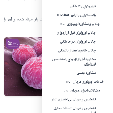
چشم رخ دهد، که زیاد شایع نیست.
فیزیوتراپی کف لگن
پلاسماتراپی بانوان (O-Shot)
کلامیدیا می‌تواند حتی در افرادی که قبلاً یک بار مبتلا شده و آن را
چکاپ و مشاوره اورولوژی
درمان کرده‌اند، دوباره ایجاد شود!
چکاپ اورولوژی قبل از ازدواج
چکاپ اورولوژی در حاملگی
چکاپ خانم‌ها بعد از یائسگی
مشاوره قبل از ازدواج با متخصص
اورولوژی
مشاوره جنسی
خدمات اورولوژی مردان
مشکلات ادراری مردان
تشخیص و درمان بی‌اختیاری ادرار
تشخیص و درمان انسداد مجاری
علائم کلامیدیا