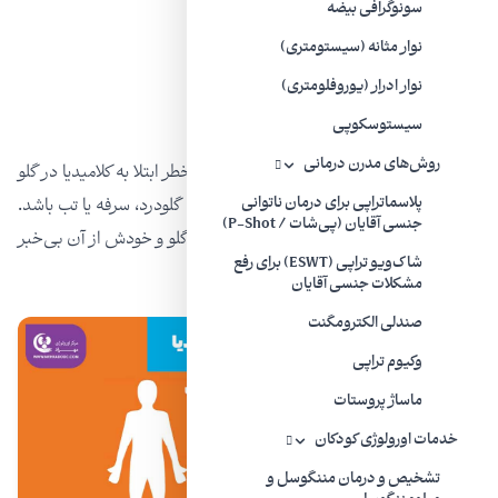
سونوگرافی بیضه
احساس ضعف
نوار مثانه (سیستومتری)
درد
نوار ادرار (یوروفلومتری)
خونریزی از این ناحیه
سیستوسکوپی
روش‌های مدرن درمانی
داشتن رابطه دهانی با فردی که عفونت دارد، خطر ابتلا به کلامیدیا در گلو
پلاسماتراپی برای درمان ناتوانی
را افزایش می‌دهد و علائمش می‌تواند شامل گلودرد، سرفه یا تب باشد.
جنسی آقایان (پی‌شات / P-Shot)
همچنین بیمار ممکن است حامل باکتری در گلو و خودش از آن بی‌خبر
شاک‌ویو تراپی (ESWT) برای رفع
باشد.
مشکلات جنسی آقایان
صندلی الکترومگنت
وکیوم تراپی
ماساژ پروستات
خدمات اورولوژی کودکان
تشخیص و درمان مننگوسل و