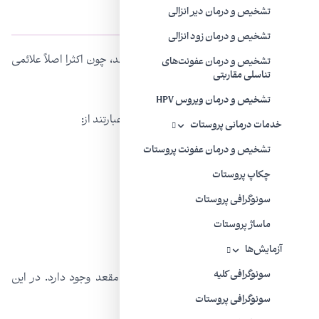
علائم کلامیدیا در مردان
تشخیص و درمان دیر انزالی
تشخیص و درمان زود انزالی
خیلی از مردان متوجه علائم کلامیدیا نمی‌شوند، چون اکثرا اصلاً علائمی
تشخیص و درمان عفونت‌های
تناسلی مقاربتی
ندارند.
تشخیص و درمان ویروس HPV
بعضی از شایع‌ترین علائم کلامیدیا در مردان عبارتند از:
خدمات درمانی پروستات
تشخیص و درمان عفونت پروستات
احساس سوزش هنگام ادرار
چکاپ پروستات
ترشحات زرد یا سبز از آلت تناسلی
سونوگرافی پروستات
درد در قسمت پایین شکم
ماساژ پروستات
درد در بیضه‌ها
آزمایش‌ها
سونوگرافی کلیه
همچنین امکان ابتلا به عفونت کلامیدیا در مقعد وجود دارد. در این
مورد، علائم اصلی اغلب عبارتند از:
سونوگرافی پروستات