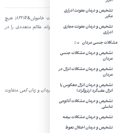
ادرار
تشخیص و درمان عفونت ادراری
مکرر
اکثر افراد مبتلا به کلامیدیا یا &#۸۲۲۰;عفونت خاموش&#۸۲۲۱; هیچ
علامتی را تجربه نمی‌کنند. با این حال، می‌تواند علائم متعددی را در
تشخیص و درمان عفونت مجاری
ادراری
سایرین ایجاد کند، از جمله:
مشکلات جنسی مردان
درد
تشخیص و درمان مشکلات جنسی
مردان
احساس سوزش هنگام ادرار کردن
تشخیص و درمان مشکلات انزال در
ترشح غیر طبیعی از آلت تناسلی یا واژن
مردان
تشخیص و درمان انزال معکوس یا
بعضی از علائم کلامیدیا هم ممکن است در مردان و زنان کمی متفاوت
انزال عقب‌گرد (رتروگراد)
باشد.
تشخیص و درمان مشکلات آناتومی
تناسلی
تشخیص و درمان مشکلات بیضه
تشخیص و درمان اختلال نعوظ