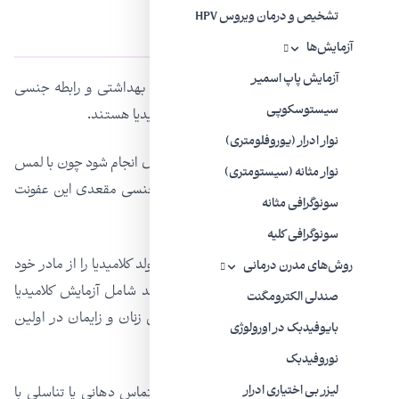
تشخیص و درمان ویروس HPV
راه‌های انتقال کلامیدیا
آزمایش‌ها
آزمایش پاپ اسمیر
رابطه جنسی بدون کاندوم یا سایر روش‌های بهداشتی و رابطه جنسی
سیستوسکوپی
دهانی اصلی ترین راه‌های انتقال عفونت کلامیدیا هستند.
نوار ادرار (یوروفلومتری)
برای نفوذ این عفونت لازم نیست که حتما دخول انجام شود چون با لمس
نوار مثانه (سیستومتری)
دستگاه‌های تناسلی با هم و یا از راه رابطه جنسی مقعدی این عفونت
سونوگرافی مثانه
منتقل می‌شود.
سونوگرافی کلیه
نوزادان تازه متولد شده می‌توانند در هنگام تولد کلامیدیا را از مادر خود
روش‌های مدرن درمانی
دریافت کنند. بیشتر آزمایش‌های قبل از تولد شامل آزمایش کلامیدیا
صندلی الکترومگنت
می‌شوند، اما بررسی مضاعف توسط متخصص زنان و زایمان در اولین
بایوفیدبک در اورولوژی
معاینه قبل از زایمان ضرری ندارد.
نوروفیدبک
لیزر بی‌ اختیاری ادرار
عفونت کلامیدیا در چشم می‌تواند از طریق تماس دهانی یا تناسلی با