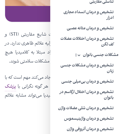
تناسلی مقاربتی
تشخیص و درمان انسداد مجاری
بدون دسته‌بندی | ۲۱ دی ۱۴۰۱
ادرار
عفونت کلامیدیا
تشخیص و درمان مثانه عصبی
کلامیدیا (انگلیسی: Chlamydia) یک عفونت شایع مقاربتی (STI) و
تشخیص و درمان اختلالات عضلات
عاملش باکتری است. این عفونت در مراحل اولیه علائم ظاهری ندارد. در
کف لگن
واقع، تخمین زده می‌شود که ۹۶-۴۰٪ افراد مبتلا به کلامیدیا هیچ
مشکلات جنسی بانوان
علامتی ندارند ولی باز هم می‌توانند بعداً دچار مشکلات سلامتی شوند.
تشخیص و درمان مشکلات جنسی
زنان
چون کلامیدیای درمان نشده عوارض جدی ایجاد می‌کند مهم است که با
تشخیص و درمان بی‌میلی جنسی
انجام منظم غربالگری‌ها و در صورت داشتن هر گونه نگرانی با
پزشک
تشخیص و درمان اختلال ارگاسم در
متخصص اورولوژی
صحبت کنید. علائم کلامیدیا می‌تواند مشابه علائم
بانوان
سایر بیماری‌های مقاربتی باشد.
تشخیص و درمان شلی عضلات واژن
تشخیص و درمان واژینیسموس
تشخیص و درمان آتروفی واژن