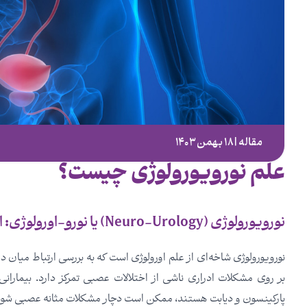
مقاله | ۱۸ بهمن ۱۴۰۳
علم نورویورولوژی چیست؟
نورویورولوژی (Neuro-Urology) یا نورو-اورولوژی: ارتباط میان دستگاه عصبی و سیستم ادراری
نورویورولوژی شاخه‌ای از علم اورولوژی است که به بررسی ارتباط میان
بر روی مشکلات ادراری ناشی از اختلالات عصبی تمرکز دارد. بیمارا
پارکینسون و دیابت هستند، ممکن است دچار مشکلات مثانه عصبی شوند 