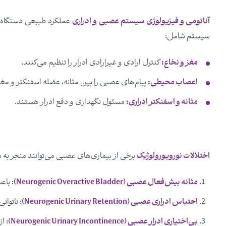
آناتومی و فیزیولوژی سیستم عصبی و ادراری
عملکرد طبیعی دستگاه ا
سیستم شامل:
مغز و نخاع:
کنترل ارادی و غیرارادی ادرار را تنظیم می‌کنند.
اعصاب محیطی:
پیام‌های عصبی را بین مثانه، عضله اسفنکتر و مغز
مثانه و اسفنکتر ادراری:
مسئول نگهداری و دفع ادرار هستند.
اختلالات نورویورولوژیک
برخی از بیماری‌های عصبی می‌توانند منجر به م
مثانه بیش‌فعال عصبی (Neurogenic Overactive Bladder)
: باع
احتباس ادراری عصبی (Neurogenic Urinary Retention)
: ناتوان
بی‌اختیاری ادرار عصبی (Neurogenic Urinary Incontinence)
: ا