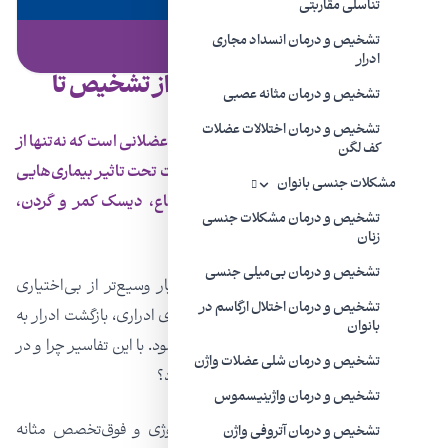
تناسلی مقاربتی
تشخیص و درمان انسداد مجاری
مقاله | ۲۴ اردیبهشت ۱۴۰۰
ادرار
همه چیز درباره مثانه عصبی، از تشخیص تا
تشخیص و درمان مثانه عصبی
درمان
تشخیص و درمان اختلالات عضلات
مثانه عصبی یا نوروژنیک، از اختلالات عصبی عضلانی است که نه‌تنها از
کف لگن
شیوع بالایی برخوردار است، بلکه ممکن است تحت تاثیر بیماری‌هایی
مشکلات جنسی بانوان
چون ام‌اس، دیابت، تومور نخاع، قطع نخاع، دیسک کمر و گردن،
تشخیص و درمان مشکلات جنسی
دمانس (زوال عقل) و پارکینسون بروز یابد.
زنان
تشخیص و درمان بی‌میلی جنسی
مشکلات ناشی از ابتلا به مثانه عصبی، بسیار وسیع‌تر از بی‌اختیاری
تشخیص و درمان اختلال ارگاسم در
ادرار می باشد و ممکن است به عفونت مجاری ادراری، بازگشت ادرار به
بانوان
کلیه‌ها، اختلالات جنسی و یبوست نیز منجر شود. با این تفاسیر چرا و در
تشخیص و درمان شلی عضلات واژن
چه شرایطی اعصاب مثانه دچار اختلال می‌شود؟
تشخیص و درمان واژینیسموس
دکتر مهری مهراد
، جراح و متخصص اورولوژی و فوق‌تخصص مثانه
تشخیص و درمان آتروفی واژن