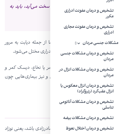
ادرار
تغییری در دفع ادرار دارند یا ادرارشان سخت می‌آید، باید به
تشخیص و درمان عفونت ادراری
متخصص اورولوژی مراجعه کنند
مکرر
تشخیص و درمان عفونت مجاری
ادراری
وی تاکید می‌کند: تحت تاثیر برخی بیماری‌ها از جمله دیابت به مرور
مشکلات جنسی مردان
زمان، سیستم عصبی خودکار مثانه و مجاری ادراری مختل می‌شود.
تشخیص و درمان مشکلات جنسی
مردان
همچنین بتدریج بر اثر آسیب و تروما به کمر یا نخاع، دیسک کمر و
تشخیص و درمان مشکلات انزال در
مردان
گردن، مهره‌ها و بویژه جراحی در این مناطق و نیز بیماری‌هایی چون
ام‌اس و پارکینسون، مثانه عصبی بروز می‌کند.
تشخیص و درمان انزال معکوس یا
انزال عقب‌گرد (رتروگراد)
تشخیص و درمان مشکلات آناتومی
کودکان و نوزادانی با مثانه عصبی
تناسلی
تشخیص و درمان مشکلات بیضه
به گفته دکتر مهراد، مثانه نوروژنیک می‌تواند مادرزادی باشد، یعنی نوزاد
تشخیص و درمان اختلال نعوظ