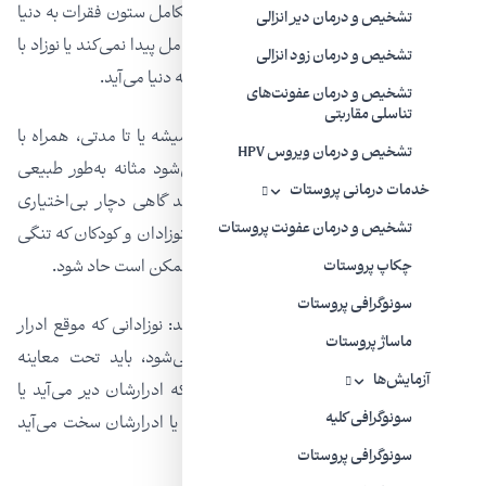
با سیستم اختلال مثانه عصبی یا اختلال در تکامل ستون فقرات به دنیا
تشخیص و درمان دیر انزالی
می‌آید. در چنین شرایطی، سیستم ادراری تکامل پیدا نمی‌کند یا نوزاد با
تشخیص و درمان زود انزالی
اختلال در توده اسکلتی عضلانی انتهای نخاع به دنیا می‌آید.
تشخیص و درمان عفونت‌های
تناسلی مقاربتی
این متخصص می‌گوید: مثانه این بچه‌ها همیشه یا تا مدتی، همراه با
تشخیص و درمان ویروس HPV
مشکلات مثانه نوروژنیک است که باعث می‌شود مثانه به‌طور طبیعی
خدمات درمانی پروستات
تخلیه نشود‌. کودکانی که چنین مشکلی دارند گاهی دچار بی‌اختیاری
تشخیص و درمان عفونت پروستات
ادرار می‌شوند‌. بعلاوه مشکل تخلیه ادرار در نوزادان و کودکان که تنگی
مجرا یا مشکلی در مسیر مجرای ادرار دارند، ممکن است حاد شود.
چکاپ پروستات
سونوگرافی پروستات
وی به والدین چنین کودکانی هشدار می‌دهد: نوزادانی که موقع ادرار
ماساژ پروستات
جیغ می‌زنند و ادرارشان بخوبی دفع نمی‌شود، باید تحت معاینه
آزمایش‌ها
متخصص اورولوژی قرار بگیرند‌. بزرگسالانی که ادرارشان دیر می‌آید یا
سونوگرافی کلیه
احساس می‌کنند تغییری در دفع ادرار دارند یا ادرارشان سخت می‌آید
نیز باید به متخصص اورولوژی مراجعه کنند.
سونوگرافی پروستات