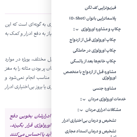
چرا مثانه عصبی می‌شود؟
فیزیوتراپی کف لگن
پلاسماتراپی بانوان (O-Shot)
کنترل سیستم عصبی بر مثانه و مجاری ادراری به گونه‌ای است که این
چکاپ و مشاوره اورولوژی
اعصاب در احساس پر شدن مثانه، احساس نیاز به دفع ادرار و کمک به
چکاپ اورولوژی قبل از ازدواج
تخلیه ادرار نقش اصلی دارند.
چکاپ اورولوژی در حاملگی
این متخصص اورولوژی می‌افزاید: اگر به دلایل مختلف، بویژه در موارد
چکاپ خانم‌ها بعد از یائسگی
اکتسابی، این سیستم دچار اختلال شود و فرمان پر بودن مثانه را به مغز
مشاوره قبل از ازدواج با متخصص
مخابره نکند، تخلیه ادرار بدرستی و در زمان مناسب انجام نمی‌شود و
اورولوژی
امکان برگشت آن به کلیه‌ها یا بروز عفونت ادراری یا بروز بی‌اختیاری ادرار
مشاوره جنسی
وجود خواهد داشت.
خدمات اورولوژی مردان
مشکلات ادراری مردان
نوزادانی که موقع ادرار جیغ می‌زنند و ادرارشان بخوبی دفع
تشخیص و درمان بی‌اختیاری ادرار
نمی‌شود، باید تحت معاینه متخصص اورولوژی قرار بگیرند‌.
تشخیص و درمان انسداد مجاری
همچنین بزرگسالانی که ادرارشان دیر می‌آید یا احساس می‌کنند