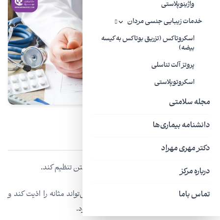
واژینوپلاستی
خدمات زیبایی جنسی مردان
اسکروتاکس (تزریق بوتاکس به کیسه
بیضه)
پروتز آلت تناسلی
اسکروتوپلاستی
مجله سلامتی
دانشنامه بیماری‌ها
مراحل درمان مثانه عصبی
دکتر مهری مهراد
برنامه‌ریزی:
بیمار باید یک برنامه برای توالت‌رفتن تنظیم کند.
درباره مرکز
نوشیدن مایعات:
ننوشیدن مایعات کافی می‌تواند مثانه را اذیت کند و
تماس باما
باعث انقباض عضلانی و تحریک نشت ادرار شود.