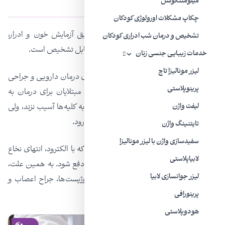
از تشخیص تا درمان مثانه عصبی
میلومننگوسل
چکاپ مشکلات اورولوژی کودکان
مثانه نوروژنیک با توجه به عوارض و از طریق آزمایش خون و ادرار،
تشخیص و درمان شب ادراری کودکان
سیستوسکوپی و اولتراسوند یا سی‌تی‌اسکن قابل تشخیص است.
خدمات زیبایی جنسی زنان
لیزر مونالیزا تاچ
دکتر مهراد با بیان این‌که مثانه نوروژنیک دارای درمان‌ دارویی و جراحی
پرینوپلاستی
است، خاطر نشان می‌کند: گاهی لازم است مبتلایان برای درمان به
خودشان سوند بزنند تا برگشت احتمالی ادرار به کلیه‌ها آسیب نزند، ولی
لیفت واژن
معمولا علائم بیماری با مصرف دارو از بین می‌رود‌.
تایتنینگ واژن
سفیدسازی واژن با لیزر مونالیزا
به تازگی روش نوینی برای جراحی مطرح شده که با الکترود، انتهای نخاع
لابیاپلاستی
تحریک می‌شود تا ادرار بتواند به طور طبیعی دفع شود. به همین علت،
ليزر جوانسازی لابیا
درمان مثانه نوروژنیک نیاز به همکاری نورولوژیست‌ها، جراح اعصاب و
اورولوژیست‌ها دارد.
پرینورافی
هودوپلاستی