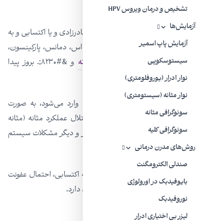
می‌گوید:
تشخیص و درمان ویروس HPV
آزمایش‌ها
مثانه عصبی اختلالی است که فرد به صورت مادرزادی و یا اکتسابی و به
آزمایش پاپ اسمیر
دنبال بیماری‌های مانند مننگو میلوسل، ام اس، دمانس، پارکینسون،
سیستوسکوپی
دیابت، دیسک کمر، قطع نخاع،
ترومای مثانه
و &#۸۲۳۰;. بروز پیدا
می‌کند.
نوار ادرار (یوروفلومتری)
نوار مثانه (سیستومتری)
در برخی افراد، عصبی که از نخاع به مثانه وارد می‌شود، به صورت
سونوگرافی مثانه
مادرزادی دچار اختلال شده و فرد دچار اختلال عملکرد مثانه (مثانه
سونوگرافی کلیه
عصبی) می‌شود، یعنی دچار بی‌اختیاری ادرار و دیگر مشکلات سیستم
ادراری می‌شود.
روش‌های مدرن درمانی
صندلی الکترومگنت
ابتلا به مثانه نوروژنیک چه مادرزادی باشد، چه اکتسابی، احتمال عفونت
بایوفیدبک در اورولوژی
ادراری، عفونت مثانه، کلیه و آبسه کلیوی وجود دارد.
نوروفیدبک
لیزر بی‌ اختیاری ادرار