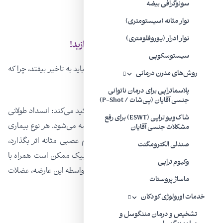
سونوگرافی بیضه
نوار مثانه (سیستومتری)
نوار ادرار (یوروفلومتری)
درمان برخی مشکلات را به تعویق نیندازید!
سیستوسکوپی
درمان دیسک کمر و گردن و نیز تومور نخاع نباید به تاخیر بیفتد، چرا که
روش‌های مدرن درمانی
می‌تواند به مثانه نوروژنیک منجر شود.
پلاسماتراپی برای درمان ناتوانی
جنسی آقایان (پی‌شات / P-Shot)
این فوق‌تخصص مثانه با بیان مطالب فوق تاکید می‌کند: انسداد طولانی
شاک‌ویو تراپی (ESWT) برای رفع
پروستات در آقایان نیز منجر به بروز این عارضه می‌شود‌. هر نوع بیماری
مشکلات جنسی آقایان
که روی سیستم اسکلتی و نخاعی و سیستم عصبی مثانه اثر بگذارد،
صندلی الکترومگنت
منجر به بروز این عارضه می‌شود. مثانه نوروژنیک ممکن است همراه با
وکیوم تراپی
مشکلات جنسی و یبوست نیز باشد، چرا که به واسطه این عارضه، عضلات
ماساژ پروستات
کف لگن دچار اختلال می‌شوند.
خدمات اورولوژی کودکان
تشخیص و درمان مننگوسل و