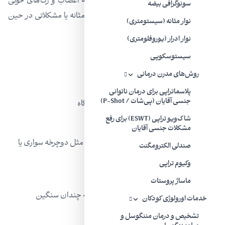
می‌شود. همچنین می‌تواند منجر به آسیب به اعصاب و رگ‌های خونی
سونوگرافی بیضه
در پرینه شود که ممکن است باعث مشکلات مثانه یا مشکلاتی در حین
نوار مثانه (سیستومتری)
رابطه جنسی شود.
نوار ادرار (یوروفلومتری)
سیستوسکوپی
علل شایع آسیب‌های پرینه عبارتند از:
روش‌های مدرن درمانی
افتادن، مثلا روی میله دوچرخه
پلاسماتراپی برای درمان ناتوانی
جنسی آقایان (پی‌شات / P-Shot)
تصادف در حین استفاده از تجهیزات باشگاه
شاک‌ویو تراپی (ESWT) برای رفع
تجاوز یا سوء استفاده جنسی
مشکلات جنسی آقایان
آسیب تدریجی ناشی از فعالیت‌های مکرر، مثل دوچرخه سواری یا
صندلی الکترومگنت
اسب سواری
وکیوم تراپی
بالا رفتن از حصار یا دیوار
ماساژ پروستات
لگد زدن به کشاله ران یا سایر ضربه‌های نه چندان سنگین
خدمات اورولوژی کودکان
آسیب‌های ورزشی
تشخیص و درمان مننگوسل و