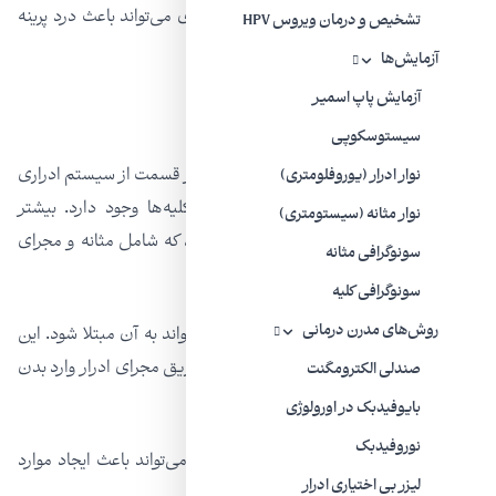
هم در زنان و هم در مردان، شرایط متعددی می‌تواند باعث درد پرینه
تشخیص و درمان ویروس HPV
شود:
آزمایش‌ها
آزمایش پاپ اسمیر
عفونت مجاری ادرار (UTI)
سیستوسکوپی
عفونت دستگاه ادراری، عفونتی است که در هر قسمت از سیستم ادراری
نوار ادرار (یوروفلومتری)
شما مثل مجرای ادرار، مثانه، حالب‌ها یا کلیه‌ها وجود دارد. بیشتر
نوار مثانه (سیستومتری)
عفونت‌های ادراری بر دستگاه ادراری تحتانی، که شامل مثانه و مجرای
سونوگرافی مثانه
ادرار شما می‌شود، تأثیر می‌گذارد.
سونوگرافی کلیه
روش‌های مدرن درمانی
UTI در زنان شایع‌تر است، اما هر کسی می‌تواند به آن مبتلا شود. این
بیماری زمانی اتفاق می‌افتد که باکتری‌ها از طریق مجرای ادرار وارد بدن
صندلی الکترومگنت
و باعث عفونت می‌شوند.
بایوفیدبک در اورولوژی
نوروفیدبک
علاوه بر درد پرینه، عفونت ادراری همچنین می‌تواند باعث ایجاد موارد
لیزر بی‌ اختیاری ادرار
زیر شود: