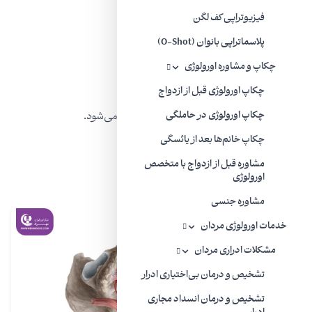
فیزیوتراپی کف لگن
نیاز شدید و مداوم به ادرار کردن
پلاسماتراپی بانوان (O-Shot)
ادرار با بوی تند
چکاپ و مشاوره اورولوژی
احساس سوزش در هنگام ادرار کردن
چکاپ اورولوژی قبل از ازدواج
تکرر ادرار که فقط مقدار کمی از آن خارج می‌شود.
چکاپ اورولوژی در حاملگی
چکاپ خانم‌ها بعد از یائسگی
ادرار کدر یا با رنگی غیرعادی
مشاوره قبل از ازدواج با متخصص
درد مبهم لگن در زنان
اورولوژی
مشاوره جنسی
خدمات اورولوژی مردان
مشکلات ادراری مردان
تشخیص و درمان بی‌اختیاری ادرار
تشخیص و درمان انسداد مجاری