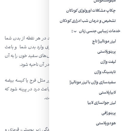
میلومننگوسل
فعالیت جنسی شدید
چکاپ مشکلات اورولوژی کودکان
تشخیص و درمان شب ادراری کودکان
آبسه
خدمات زیبایی جنسی زنان
آبسه یک تاول چرکی دردناک است که می‌تواند در هر نقطه از بدن شما
لیزر مونالیزا تاچ
ایجاد شود. آنها زمانی اتفاق می‌افتند که باکتری وارد بدن شما و باعث
پرینوپلاستی
عفونت می‌شود. سیستم ایمنی بدن شما گلبول‌های سفید خون را به آن
لیفت واژن
ناحیه می فرستد که می‌تواند باعث ایجاد چرک در آن ناحیه شود.
تایتنینگ واژن
آبسه می‌تواند مستقیماً در پرینه یا نقاط مجاور مثل فرج یا کیسه بیضه
سفیدسازی واژن با لیزر مونالیزا
ایجاد شود. آبسه مقعدی همچنین می‌تواند باعث درد در پرینه شود که
لابیاپلاستی
معمولاً نتیجه عفونت غدد داخلی مقعد شماست.
ليزر جوانسازی لابیا
پرینورافی
سایر علائم آبسه عبارتند از:
هودوپلاستی
برآمدگی قرمز و جوش مانند روی پوست، برآمدگی زیر پوستی، قرمزی و