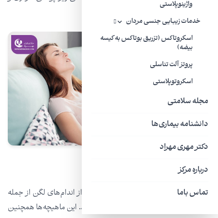
واژینوپلاستی
تورم، درد ضربان دار، کبودی و تب و لرز
خدمات زیبایی جنسی مردان
اسکروتاکس (تزریق بوتاکس به کیسه
بیضه)
پروتز آلت تناسلی
اسکروتوپلاستی
مجله سلامتی
دانشنامه بیماری‌ها
دکتر مهری مهراد
اختلال عملکرد عضلات کف لگن
درباره مرکز
تماس باما
کف لگن شما شامل تعدادی عضله است که از اندام‌های لگن از جمله
مثانه، رکتوم و رحم یا پروستات حمایت می‌کنند. این ماهیچه‌ها همچنین