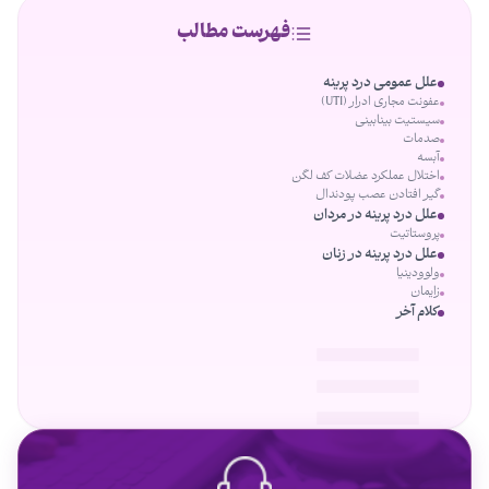
فهرست مطالب
علل عمومی درد پرینه
عفونت مجاری ادرار (UTI)
سیستیت بینابینی
صدمات
آبسه
اختلال عملکرد عضلات کف لگن
گیر افتادن عصب پودندال
علل درد پرینه در مردان
پروستاتیت
علل درد پرینه در زنان
ولوودینیا
زایمان
کلام آخر