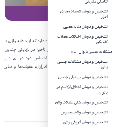
تناسلی مقاربتی
تشخیص و درمان انسداد مجاری
مقاله | ۲ آذر ۱۴۰۰
ادرار
درد پرینه چیست؟
تشخیص و درمان مثانه عصبی
چه عواملی باعث درد پرینه می شود؟
تشخیص و درمان اختلالات عضلات
پرینه به ناحیه بین مقعد و اندام تناسلی اشاره دارد که از دهانه واژن تا
کف لگن
مقعد یا کیسه بیضه تا مقعد امتداد دارد. این ناحیه در نزدیکی چندین
مشکلات جنسی بانوان
عصب، ماهیچه و اندام قرار دارد، بنابراین احساس درد در آن غیر
تشخیص و درمان مشکلات جنسی
معمول نیست. صدمات، مشکلات دستگاه ادراری، عفونت‌ها و سایر
زنان
شرایط می‌توانند باعث درد پرینه شوند.
تشخیص و درمان بی‌میلی جنسی
تشخیص و درمان اختلال ارگاسم در
بانوان
تشخیص و درمان شلی عضلات واژن
علل عمومی درد پرینه
تشخیص و درمان واژینیسموس
تشخیص و درمان آتروفی واژن