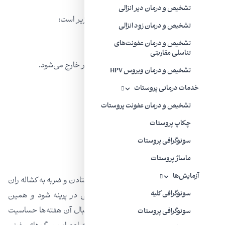
تشخیص و درمان دیر انزالی
علائم اضافی سیستیت بینابینی شامل موارد زیر است:
تشخیص و درمان زود انزالی
تشخیص و درمان عفونت‌های
درد مزمن لگن
تناسلی مقاربتی
تکرر ادرار که معمولاً فقط مقادیر کمی ادرار خارج می‌شود.
تشخیص و درمان ویروس HPV
نیاز فوری به ادرار کردن
خدمات درمانی پروستات
درد زمانی که مثانه شما پر است.
تشخیص و درمان عفونت پروستات
درد هنگام رابطه جنسی
چکاپ پروستات
سونوگرافی پروستات
صدمات
ماساژ پروستات
آزمایش‌ها
آسیب‌های پرینه نسبتاً شایع است. تصادف، افتادن و ضربه به کشاله ران
سونوگرافی کلیه
می‌تواند باعث کبودی، خونریزی و حتی پارگی در پرینه شود و همین
منجر به ضربان دار شدن و درد شدید و به دنبال آن هفته‌ها حساسیت
سونوگرافی پروستات