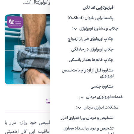
آنها را مستعد ابتلا به اختلالات اورولوژی، زنان و کولورکتال کند.
فیزیوتراپی کف لگن
پلاسماتراپی بانوان (O-Shot)
چکاپ و مشاوره اورولوژی
چکاپ اورولوژی قبل از ازدواج
چکاپ اورولوژی در حاملگی
چکاپ خانم‌ها بعد از یائسگی
مشاوره قبل از ازدواج با متخصص
اورولوژی
مشاوره جنسی
خدمات اورولوژی مردان
میل به ادرار کردن را سرکوب نکنید!
مشکلات ادراری مردان
تشخیص و درمان بی‌اختیاری ادرار
اغلب بصورت ناخودآگاه، ما معمولاً امیال طبیعی خود برای ادرار یا
تشخیص و درمان انسداد مجاری
مدفوع کردن سرکوب می‌کنیم و اصلا به عاقبت این کار اهمیتی