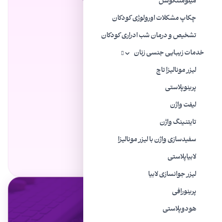
میلومننگوسل
چکاپ مشکلات اورولوژی کودکان
آقایان باید نشسته ادرار کنند!
میل به ادرار کردن را سرکوب نکنید!
تشخیص و درمان شب ادراری کودکان
خدمات زیبایی جنسی زنان
لیزر مونالیزا تاچ
پرینوپلاستی
لیفت واژن
تایتنینگ واژن
سفیدسازی واژن با لیزر مونالیزا
لابیاپلاستی
ليزر جوانسازی لابیا
پرینورافی
هودوپلاستی