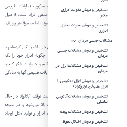
ادرار
نمی‌دهیم. به گفته یک متخصص معروف، سرکوب تمایلات طبیعی
تشخیص و درمان عفونت ادراری
بیولوژیکی و عاطفی یکی از اصلی‌ترین اعمال منفی افراد است. ۱۴ میل
مکرر
طبیعی در انسان وجود دارد که نباید سرکوب شوند، اما معمولاً هر روز آنها
تشخیص و درمان عفونت مجاری
ادراری
را انجام می‌دهیم.
مشکلات جنسی مردان
به عنوان مثال، همه ما یاد گرفته‌ایم که وقتی در ماشین گیر کرده‌ایم یا
تشخیص و درمان مشکلات جنسی
موقعیت‌هایی که توالت در دسترس نیست، چگونه ادرار خود را نگه
مردان
داریم. اگر به زندگی در حیات وحش یا در قلمرو حیوانات فکر ‌کنیم،
تشخیص و درمان مشکلات انزال در
مردان
می‌بینیم که هرگز چنین سرکوب‌هایی روی تمایلات طبیعی آنها به سادگی
اتفاق نمی‌افتد.
تشخیص و درمان انزال معکوس یا
انزال عقب‌گرد (رتروگراد)
سرکوب ادرار، گاز معده و مدفوع همگی باعث توقف آپاناواتا در حال
تشخیص و درمان مشکلات آناتومی
تناسلی
حرکت به سمت پایین و در نهایت به سمت بالا می‌شود و در نتیجه
تشخیص و درمان مشکلات بیضه
مشکلات زیادی برای سلامت دستگاه گوارش، ادرار و تولید مثل ایجاد
می‌کند.
تشخیص و درمان اختلال نعوظ