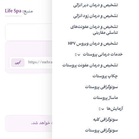
تشخیص و درمان دیر انزالی
منبع:
Life Spa
تشخیص و درمان زود انزالی
تشخیص و درمان عفونت‌های
برچسب‌ها:
سلامت مردان
مشکلات ادراری
تناسلی مقاربتی
تشخیص و درمان ویروس HPV
اشتراک‌گذاری:
خدمات درمانی پروستات
https://mehradodc.com/?p=838
کپی
تشخیص و درمان عفونت پروستات
چکاپ پروستات
نظرات
سونوگرافی پروستات
ماساژ پروستات
نظرات خود را با ما به اشتراک بگذارید.
آزمایش‌ها
سونوگرافی کلیه
نظر شما پس از تایید نمایش داده خواهد شد.
سونوگرافی پروستات