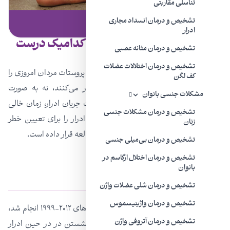
تناسلی مقاربتی
تشخیص و درمان انسداد مجاری
مقاله | ۴ بهمن ۱۴۰۱
ادرار
ایستاده یا نشسته ادرار کردن؟ کدامیک درست
تشخیص و درمان مثانه عصبی
است؟
تشخیص و درمان اختلالات عضلات
یکی از متخصصین برجسته خیلی از مشکلات پروستات مردان امروزی را
کف لگن
ناشی از این می‌داند که آنها ایستاده ادرار می‌کنند، نه به صورت
مشکلات جنسی بانوان
نشسته!
دانش یورودینامیک
، حداکثر سرعت جریان ادرار، زمان خالی
تشخیص و درمان مشکلات جنسی
شدن ادرار، و حجم باقیمانده بعد از تخلیه ادرار را برای تعیین خطر
زنان
علائم دستگاه ادراری تحتانی (LUTS) مورد مطالعه قرار داده است.
تشخیص و درمان بی‌میلی جنسی
تشخیص و درمان اختلال ارگاسم در
بانوان
آقایان باید نشسته ادرار کنند!
تشخیص و درمان شلی عضلات واژن
تشخیص و درمان واژینیسموس
در یک بررسی بیش از ۱۱ مطالعه که بین سال‌های ۲۰۱۲-۱۹۹۹ انجام شد،
تشخیص و درمان آتروفی واژن
۸۰۰ نفر از سراسر جهان برای تعیین فواید نشستن در در حین ادرار