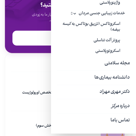
واژینوپلاستی
نگران علائم خود هستید؟
خدمات زیبایی جنسی مردان
فرم مشاوره را همین حالا پر کنید، دستیار ما به زودی
با شما تماس خواهد گرفت.
اسکروتاکس (تزریق بوتاکس به کیسه
بیضه)
نوبت دهی آنلاین
پروتز آلت تناسلی
اسکروتوپلاستی
مطالب مرتبط
مجله سلامتی
دانشنامه بیماری‌ها
مقاله
دکتر مهری مهراد
۹ نشانه و اخطار برای مراجعه به متخصص اورولوژیست
۲۹ مرداد ۱۴۰۱
درباره مرکز
تماس باما
مقاله
بزرگ شدن خوش‌ خیم پروستات (بخش سوم)
۲۲ خرداد ۱۴۰۰