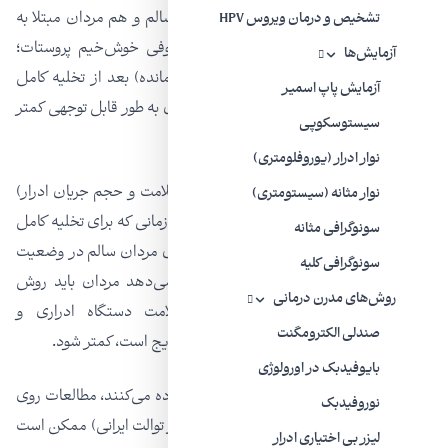
مورد ارزیابی قرار گرفتند، شامل هم مردان سالم و هم مردان مبتلا به
تشخیص و درمان ویروس HPV
علائم دستگاه ادراری تحتانی، مثل هایپرتروفی خوش‌خیم پروستات؛
آزمایش‌ها
حجم باقیمانده ادرار آنها (که در مثانه راکد مانده) بعد از تخلیه کامل
آزمایش پاپ اسمیر
(ادرار) در حالت نشسته در مقایسه با ایستادن به طور قابل توجهی کمتر
سیستوسکوپی
بود!
نوار ادرار (یوروفلومتری)
همچنین حداکثر سرعت جریان ادرارشان (سلامت و حجم جریان ادرار)
نوار مثانه (سیستومتری)
افزایش و زمان مجموع دفع ادرارشان (مدت زمانی که برای تخلیه کامل
سونوگرافی مثانه
مثانه طول کشید) کاهش یافته بود. نتایج برای مردان سالم در وضعیت
سونوگرافی کلیه
نشستن و ایستادن مشابه بود، که نشان می‌دهد مردان باید روش
روش‌های مدرن درمانی
نشستن را اتخاذ کنند، تا مشکلات سلامت دستگاه ادراری و
صندلی الکترومگنت
پروستات‌شان که در بعد از ۵۰ سالگی خیلی رایج است، کمتر شود.
بایوفیدبک در اورولوژی
در حالی که زنان عموماً از توالت فرنگی استفاده می‌کنند، مطالعات روی
نوروفیدبک
آنها نشان داده که این شیوه (بجای استفاده از توالت ایرانی) ممکن است
لیزر بی‌ اختیاری ادرار