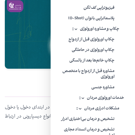
فیزیوتراپی کف لگن
پلاسماتراپی بانوان (O-Shot)
چکاپ و مشاوره اورولوژی
چکاپ اورولوژی قبل از ازدواج
چکاپ اورولوژی در حاملگی
چکاپ خانم‌ها بعد از یائسگی
مشاوره قبل از ازدواج با متخصص
اورولوژی
علل دیسپارونی
مشاوره جنسی
خدمات اورولوژی مردان
دلایل فیزیکی دیسپارونی بر اساس وجود درد در ابتدای دخول یا دخول
مشکلات ادراری مردان
متناوب متفاوت است. فاکتورهای عاطفی با انواع دیسپارونی در ارتباط
تشخیص و درمان بی‌اختیاری ادرار
است.
تشخیص و درمان انسداد مجاری