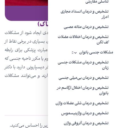
تناسلی مقاربتی
تشخیص و درمان انسداد مجاری
بدون دسته‌بندی | ۱۲ شهریور ۱۴۰۲
ادرار
دیسپارونی (رابطه جنسی دردناک)
تشخیص و درمان مثانه عصبی
رابطه جنسی دردناک می‌تواند به دلایل متعددی ایجاد شود از مشکلات
تشخیص و درمان اختلالات عضلات
ساختاری گرفته تا زمینه‌های روانشناختی. زنان بسیاری در برخی نقاط از
کف لگن
زندگی خود رابطه دردناک را تجربه می‌کنند. عبارت پزشکی برای رابطه
مشکلات جنسی بانوان
دردناک،
دیسپارونی
است، به معنای درد مداوم یا مکرر ناحیه جنسی که
تشخیص و درمان مشکلات جنسی
قبل، حین و یا بعد از رابطه ایجاد می‌شود. اگر دیسپارونی دارید با دکتر
زنان
خود صحبت کنید. درمان‌ها بر علل توجه دارند و می‌توانند مشکلات
تشخیص و درمان بی‌میلی جنسی
رایج را کم و یا حل کنند.
تشخیص و درمان اختلال ارگاسم در
بانوان
تشخیص و درمان شلی عضلات واژن
علائم دیسپارونی
تشخیص و درمان واژینیسموس
تشخیص و درمان آتروفی واژن
اگر رابطه جنسی دردناکی دارید، احتمالا موارد زیر را احساس می‌کنید.