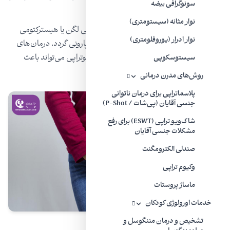
سونوگرافی بیضه
کیست‌های تخمدان.
نوار مثانه (سیستومتری)
جراحی یا درمان پزشکی:
اسکار ناشی از جراحی لگن یا هیسترکتومی
نوار ادرار (یوروفلومتری)
(عمل برداشت کامل رحم) می‌تواند باعث دیسپارونی گردد. درمان‌های
پزشکی برای سرطان مثل شیمی‌درمانی یا رادیوتراپی می‌تواند باعث
سیستوسکوپی
دیسپارونی شوند.
روش‌های مدرن درمانی
پلاسماتراپی برای درمان ناتوانی
جنسی آقایان (پی‌شات / P-Shot)
شاک‌ویو تراپی (ESWT) برای رفع
مشکلات جنسی آقایان
صندلی الکترومگنت
وکیوم تراپی
ماساژ پروستات
خدمات اورولوژی کودکان
تشخیص و درمان مننگوسل و