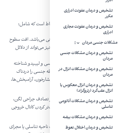
ادرار
درد دخول در دیسپارونی
تشخیص و درمان عفونت ادراری
مکرر
درد هنگام دخول با گستره‌ای از عوامل در ارتباط است که شامل:
تشخیص و درمان عفونت مجاری
ادراری
روان‌کننده ناکافی:
این نتیجه پیشنوازش ناکافی می‌باشد. افت سطوح
مشکلات جنسی مردان
استروژن پس ار یائسگی یا زایمان یا شیردهی نیز می‌تواند از دلائل
تشخیص و درمان مشکلات جنسی
دیسپارونی باشد.
مردان
داروهای مشخصی برای اثرگذاری بر تمایل جنسی و لیبیدو شناخته
تشخیص و درمان مشکلات انزال در
شده‌اند که باعث کاهش روان‌سازی شده و رابطه جنسی را دردناک
مردان
می‌کنند. شامل داروهای ضد افسردگی، ضد فشارخون، آرامبخش‌ها،
تشخیص و درمان انزال معکوس یا
آنتی‌هیستامین‌ها و داروهای ضد بارداری.
انزال عقب‌گرد (رتروگراد)
آسیب و تروما:
شامل آسیب و آزردگی ناشی از تصادف جراحی لگن،
تشخیص و درمان مشکلات آناتومی
ختنه زنانه و یا یک برش بر اثر زایمان برای بزرگ‌تر کردن کانال خروجی
تناسلی
نوزاد (اپیسیوتومی).
تشخیص و درمان مشکلات بیضه
التهاب، عفونت و بیماری‌های پوستی:
عفونت ناحیه تناسلی یا مجرای
تشخیص و درمان اختلال نعوظ