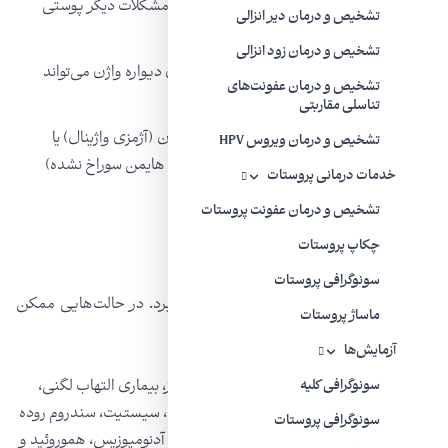
ادراری می‌تواند باعث دیسپارونی شود. اگزما یا مشکلات دیگر پوستی
تشخیص و درمان دیر انزالی
ناحیه تناسلی نیز می‌تواند مشکل‌ساز باشد.
تشخیص و درمان زود انزالی
انقباض واژن:
اسپاسم ناخودآگاه ماهیچه‌های دیواره واژن می‌تواند
تشخیص و درمان عفونت‌های
دخول را درناک کند.
تناسلی مقاربتی
اختلال مادرزادی:
وجود اختلال در تکامل واژن (آژمزی واژینال) یا
تشخیص و درمان ویروس HPV
تکامل غشای مسدودکننده مدخل واژن (پرده هایمن سوراخ نشده)
خدمات درمانی پروستات
می‌واند سبب دیسپارونی شود.
تشخیص و درمان عفونت پروستات
چکاپ پروستات
درد عمقی در دیسپارونی
سونوگرافی پروستات
درد عمقی هنگام دخول عمیق صورت می‌گیرد. در حالت‌هایی ممکن
ماساژ پروستات
است بدتر شود. علل آن شامل:
آزمایش‌ها
بیماری و وضعیت مشخص:
شامل اندومتریوز، بیماری التهاب لگنی،
سونوگرافی کلیه
پرولپس رحم، رحم بازگشت‌یافته، فیبروم رحمی، سیستیت، سندروم روده
سونوگرافی پروستات
تحریک‌پذیر، اختلال عملکرد عضلات کف لگنی، آدنومیوزیس، هموروئید و