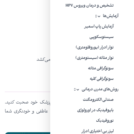
تشخیص و درمان ویروس HPV
درد فقط در هنگام دخول
آزمایش‌ها
درد هنگام ورود هر چیزی مانند تامپون
آزمایش پاپ اسمیر
درد عمیق هنگام دخول متناوب
سیستوسکوپی
درد سوزشی یا خارشی
نوار ادرار (یوروفلومتری)
نوار مثانه (سیستومتری)
درد ضربانی که تا یک ساعت بعد از رابطه طول می‌کشد
سونوگرافی مثانه
سونوگرافی کلیه
چه زمانی به دکتر مراجعه کنیم؟
روش‌های مدرن درمانی
صندلی الکترومگنت
اگر درد مکرر هنگام رابطه جنسی دارید با پزشک خود صحبت کنید.
بایوفیدبک در اورولوژی
درمان مشکلاتتان به زندگی جنسی، نزدیکی عاطفی و خودنگر‌ی شما
کمک می‌کند.
نوروفیدبک
لیزر بی‌ اختیاری ادرار