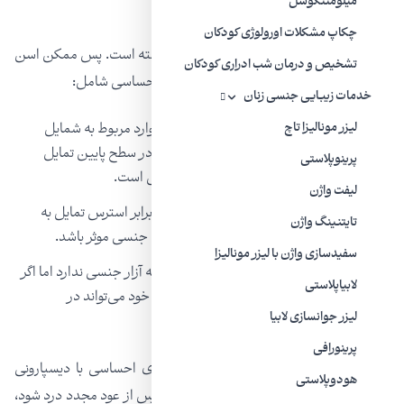
میلومننگوسل
فاکتورهای عاطفی در دیسپارونی
چکاپ مشکلات اورولوژی کودکان
احساسات عمیقا با فعالیت جنسی درهم آمیخته است. پس ممکن اسن
تشخیص و درمان شب ادراری کودکان
در دیسپارونی نقش داشته باشد. فاکتورهای احساسی شامل:
خدمات زیبایی جنسی زنان
مشکلات روانشناختی:
اضطراب، افسردگی، موارد مربوط به شمایل
لیزر مونالیزا تاچ
ظاهری شما، ترس از نزدیکی و مشکلات رابطه در سطح پایین تمایل
پرینوپلاستی
جنسی و یک نتیجه دردناک یا آزاردهنده دخیل است.
لیفت واژن
استرس:
در زندگی ،عضلات کف لگنی شما در برابر استرس تمایل به
تایتنینگ واژن
انقباض دارند. این می‌تواند در درد حین رابطه جنسی موثر باشد.
سفیدسازی واژن با لیزر مونالیزا
سابقه آزار جنسی:
هرکسی با دیسپارونی، سابقه آزار جنسی ندارد اما اگر
لابیاپلاستی
مورد آزار و اذیت جنسی قرار گرفته باشید، این خود می‌تواند در
ليزر جوانسازی لابیا
دیسپارونی موثر باشد.
پرینورافی
می‌تواند سخت باشد بگوییم که آیا فاکتورهای احساسی با دیسپارونی
هودوپلاستی
مرتبط است یا نه. درد آغازین می‌تواند باعث ترس از عود مجدد درد شود،