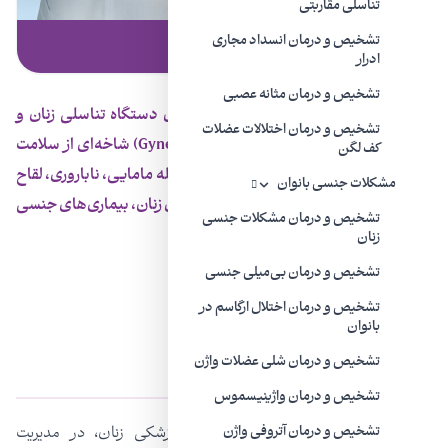
تناسلی مقاربتی
تشخیص و درمان انسداد مجاری
بدون دسته‌بندی | ۱۹ اردیبهشت ۱۴۰۱
ادرار
گایناکولوژی چیست؟
تشخیص و درمان مثانه عصبی
گایناکولوژی، تخصص مربوط به بیماری‌های دستگاه تناسلی زنان و
تشخیص و درمان اختلالات عضلات
همچنین غدد درون ریز (انگلیسی: Gynecology) شاخه‌ای از سلامت
کف لگن
زنان است که زیرشاخه‌های زیادی دارد؛ از جمله مامایی، ناباروری، لقاح
مشکلات جنسی بانوان
آزمایشگاهی (IVF)، تنظیم خانواده، انکولوژی زنان، بیماری‌های جنسی
تشخیص و درمان مشکلات جنسی
و مشکلات جنسی
زنان
تشخیص و درمان بی‌میلی جنسی
تشخیص و درمان اختلال ارگاسم در
بانوان
گایناکولوژیست کیست؟
تشخیص و درمان شلی عضلات واژن
تشخیص و درمان واژینیسموس
گایناکولوژیست و متخصص مراقبت‌های پزشکی زنان، در مدیریت
تشخیص و درمان آتروفی واژن