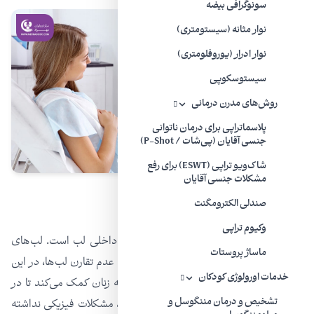
سونوگرافی بیضه
نوار مثانه (سیستومتری)
نوار ادرار (یوروفلومتری)
سیستوسکوپی
روش‌های مدرن درمانی
پلاسماتراپی برای درمان ناتوانی
جنسی آقایان (پی‌شات / P-Shot)
شاک‌ویو تراپی (ESWT) برای رفع
مشکلات جنسی آقایان
صندلی الکترومگنت
لابیاپلاستی
وکیوم تراپی
این جراحی زیبایی شناسی مربوط به بخش داخلی لب است. لب‌های
ماساژ پروستات
داخلی که معمولا کاهش یافته‌اند و همچنین عدم تقارن لب‌ها، در این
خدمات اورولوژی کودکان
روش اصلاح می‌شود. لابیاپلاستی همچنین به زنان کمک می‌کند تا در
تشخیص و درمان مننگوسل و
حین انجام فعالیت‌های مثل دوچرخه‌سواری، مشکلات فیزیکی نداشته