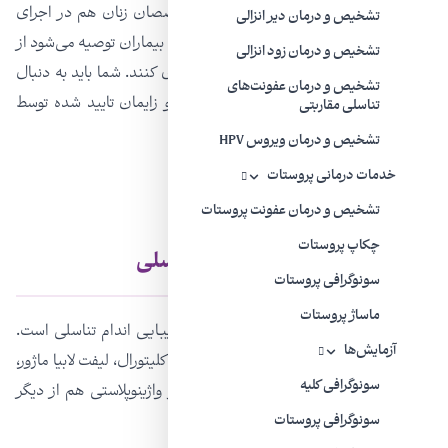
علاوه بر متخصصان جراحی پلاستیک، متخصصان زنان هم در اجرای
تشخیص و درمان دیر انزالی
چنین روش‌هایی مشارکت دارند. همچنین به بیماران توصیه می‌شود از
تشخیص و درمان زود انزالی
مراجعه به موسسات بهداشتی غیرمجاز دوری کنند. شما باید به دنبال
تشخیص و درمان عفونت‌های
مراکز درمانی، جراحان و متخصصین زنان و زایمان تایید شده توسط
تناسلی مقاربتی
وزارت بهداشت باشید.
تشخیص و درمان ویروس HPV
خدمات درمانی پروستات
تشخیص و درمان عفونت پروستات
چکاپ پروستات
رایج‌ترین جراحی‌های زیبایی تناسلی
سونوگرافی پروستات
ماساژ پروستات
لابیاپلاستی یکی از متداول‌ترین عمل‌های زیبایی اندام تناسلی است.
آزمایش‌ها
ترمیم جای پارگی بعد از زایمان، هیدوپلاستی کلیتورال، لیفت لابیا ماژور،
سونوگرافی کلیه
تقویت لابیا ماژور با پرکننده یا انتقال چربی و واژینوپلاستی هم از دیگر
کاربردهای جراحی و غیرجراحی رایج هستند:
سونوگرافی پروستات