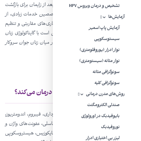
بارداری، زایمان و نفاس (دوره استراحت رحم بعد از زایمان برای بازگشت
تشخیص و درمان ویروس HPV
به وضعیت طبیعی) تخصص دارند. این متخصصین خدمات زیادی، از
آزمایش‌ها
مراقبت‌های پیشگیرانه گرفته تا تشخیص بیماری‌های مقاربتی و تنظیم
آزمایش پاپ اسمیر
خانواده را ارائه می‌دهد. آنها همچنین ممکن است با گایناکولوژی زنان
سیستوسکوپی
نوجوان و غدد درون ریز یا مشکلات رفتاری در میان زنان جوان سروکار
نوار ادرار (یوروفلومتری)
داشته باشند.
نوار مثانه (سیستومتری)
سونوگرافی مثانه
سونوگرافی کلیه
گایناکولوژیست چه بیماری‌هایی را درمان می‌کند؟
روش‌های مدرن درمانی
صندلی الکترومگنت
بارداری، حاملگی خارجی، سقط جنین در بارداری، فیبروم، اندومتریوز،
بایوفیدبک در اورولوژی
اختلالات قاعدگی، سلامت دهانه رحم، زگیل تناسلی، عفونت‌های واژن و
نوروفیدبک
بیماری‌های مقاربتی مثل
کلامیدیا
، واژینیت، مایکوزیس، هیستروسکوپی
لیزر بی‌ اختیاری ادرار