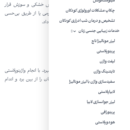
میلومننگوسل
باشند، چون لب‌های کوچک شده در معرض خشکی و سوزش قرار
چکاپ مشکلات اورولوژی کودکان
دارند. لابیاپلاستی را می‌شود با بیهوشی عمومی یا از طریق بی‌حسی
تشخیص و درمان شب ادراری کودکان
موضعی با کمک آرامبخش‌های خوراکی انجام داد.
خدمات زیبایی جنسی زنان
لیزر مونالیزا تاچ
پرینوپلاستی
واژینوپلاستی
لیفت واژن
این روش برای سفت کردن واژن انجام می‌گیرد. با انجام واژینوپلاستی
تایتنینگ واژن
می‌شود فرسودگی و افتادگی دیواره واژن زنان را از بین برد و اندام
سفیدسازی واژن با لیزر مونالیزا
تناسلی‌شان را باریک کرد.
لابیاپلاستی
ليزر جوانسازی لابیا
پرینورافی
هودوپلاستی کلیتورال
هودوپلاستی