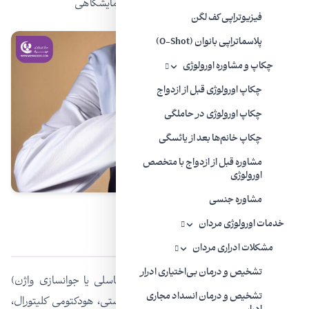
و لاپاراسکوپی و راه حل‌های مربوط به لقاح آزمایشگاهی
فیزیوتراپی کف لگن
پلاسماتراپی بانوان (O-Shot)
چکاپ و مشاوره اورولوژی
چکاپ اورولوژی قبل از ازدواج
چکاپ اورولوژی در حاملگی
چکاپ خانم‌ها بعد از یائسگی
مشاوره قبل از ازدواج با متخصص
اورولوژی
مشاوره جنسی
خدمات اورولوژی مردان
زنان و گایناکولوژی زیبایی
مشکلات ادراری مردان
تشخیص و درمان بی‌اختیاری ادرار
زنان و گایناکولوژی زیبایی (زیبایی ناحیه تناسلی یا جوانسازی واژن)
تشخیص و درمان انسداد مجاری
شامل چندین روش مختلف از جمله لابیاپلاستی، هودکتومی کلیتورال،