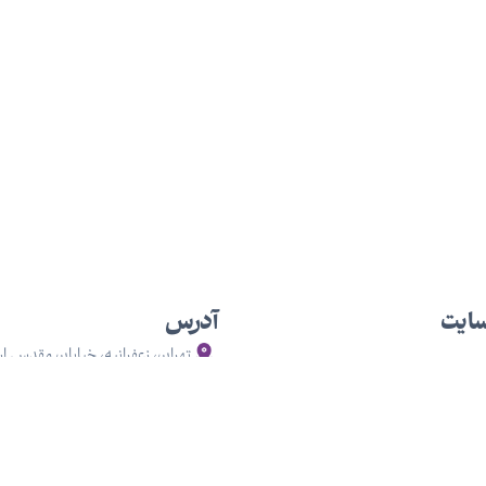
سایت
آدرس
تهران، زعفرانیه، خیابان مقدس ار
ان
۱۰۰، واحد ۱۰۲
ردان
متی
بیماری ها
 مهراد