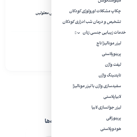
میلومننگوسل
ویدیو
چکاپ مشکلات اورولوژی کودکان
لایو هفتگی | به مناسبت روز جهانی معلولین
۱۳ آذر ۱۴۰۲
تشخیص و درمان شب ادراری کودکان
خدمات زیبایی جنسی زنان
ویدیو
لیزر مونالیزا تاچ
اثربخشی تزریق بوتاکس در مثانه
۳۰ بهمن ۱۳۹۹
پرینوپلاستی
لیفت واژن
تایتنینگ واژن
سفیدسازی واژن با لیزر مونالیزا
لابیاپلاستی
ليزر جوانسازی لابیا
پرینورافی
مجوزها و گواهینامه‌ها
هودوپلاستی