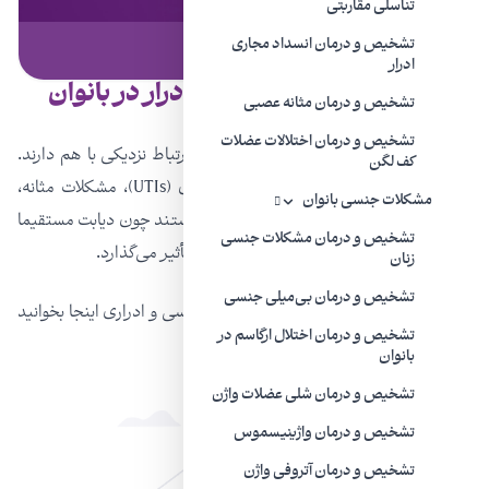
تناسلی مقاربتی
تشخیص و درمان انسداد مجاری
ویدیو | ۷ دی ۱۴۰۲
ادرار
ویدیو: تشخیص بی اختیاری ادرار در بانوان
تشخیص و درمان مثانه عصبی
دیابتی
تشخیص و درمان اختلالات عضلات
دیابت و مسائل مربوط به سلامت اورولوژی ارتباط نزدیکی با هم دارند.
کف لگن
دیابتی‌ها مستعد عفونت‌های دستگاه ادراری (UTIs)، مشکلات مثانه،
مشکلات جنسی بانوان
بی‌اختیاری ادرار و اختلال عملکرد جنسی هستند چون دیابت مستقیما
تشخیص و درمان مشکلات جنسی
بر جریان خون، اعصاب و عملکرد حسی بدن تأثیر می‌گذارد.
زنان
تشخیص و درمان بی‌میلی جنسی
درباره دیابت و تاثیر آن بر سلامت دستگاه جنسی و ادراری اینجا بخوانید
تشخیص و درمان اختلال ارگاسم در
https://mehradodc.com/?p=۳۱۴۵
بانوان
تشخیص و درمان شلی عضلات واژن
تشخیص و درمان واژینیسموس
تشخیص و درمان آتروفی واژن