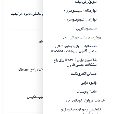
سونوگرافی بیضه
ویدیو
نوار مثانه (سیستومتری)
لایو هفتگی | آیا شکل ظاهری اندام تناسلی، تاثیری بر کیفیت
رابطه جنسی دارد؟
نوار ادرار (یوروفلومتری)
۲۴ تیر ۱۴۰۰
سیستوسکوپی
ویدیو
روش‌های مدرن درمانی
لایو هفتگی | مشکلات انزال در آقایان
۱۷ تیر ۱۴۰۰
پلاسماتراپی برای درمان ناتوانی
جنسی آقایان (پی‌شات / P-Shot)
شاک‌ویو تراپی (ESWT) برای رفع
ویدیو
مشکلات جنسی آقایان
لایو هفتگی دکتر مهری مهراد | پرسش و پاسخ اورولوژی
صندلی الکترومگنت
۲۸ اردیبهشت ۱۴۰۱
وکیوم تراپی
ماساژ پروستات
ویدیو
لایو هفتگی | سمینار بین‌المللی میلومننگوسل
خدمات اورولوژی کودکان
۳ مهر ۱۴۰۰
تشخیص و درمان مننگوسل و