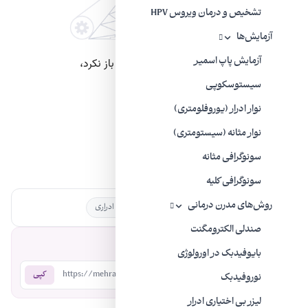
تشخیص و درمان ویروس HPV
آزمایش‌ها
آزمایش پاپ اسمیر
سیستوسکوپی
نوار ادرار (یوروفلومتری)
نوار مثانه (سیستومتری)
سونوگرافی مثانه
سونوگرافی کلیه
روش‌های مدرن درمانی
برچسب‌ها:
بی اختیاری ادرار
دیابت
مشکلات ادراری
صندلی الکترومگنت
اشتراک‌گذاری:
بایوفیدبک در اورولوژی
https://mehradodc.com/?p=962
کپی
نوروفیدبک
لیزر بی‌ اختیاری ادرار