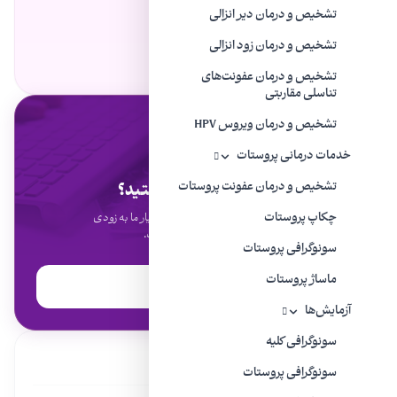
تشخیص و درمان دیر انزالی
تشخیص و درمان زود انزالی
تشخیص و درمان عفونت‌های
تناسلی مقاربتی
تشخیص و درمان ویروس HPV
خدمات درمانی پروستات
تشخیص و درمان عفونت پروستات
نگران علائم خود هستید؟
چکاپ پروستات
فرم مشاوره را همین حالا پر کنید، دستیار ما به زودی
با شما تماس خواهد گرفت.
سونوگرافی پروستات
ماساژ پروستات
نوبت دهی آنلاین
آزمایش‌ها
سونوگرافی کلیه
مطالب مرتبط
سونوگرافی پروستات