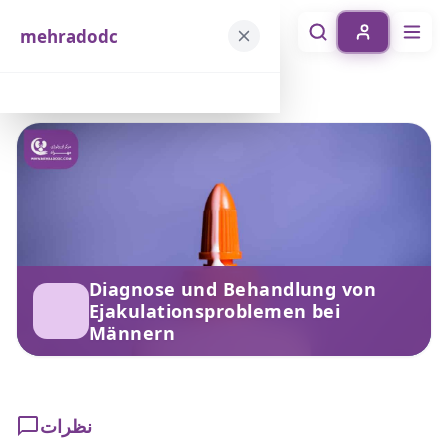
mehradodc
mehradodc
خانه
خدمات
Diagnose und Behandlung von Ejakulationsproblemen bei Männern
Diagnose und Behandlung von
Ejakulationsproblemen bei
Männern
نظرات