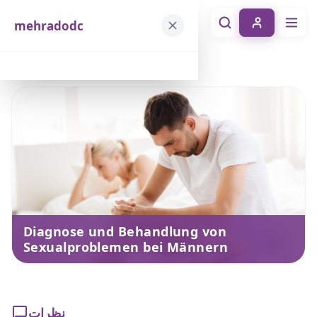
mehradodc
mehradodc
خانه
خدمات
Diagnose und Behandlung von Sexualproblemen bei Männern
Diagnose und Behandlung von
Sexualproblemen bei Männern
نظرات