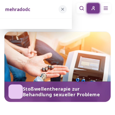
mehradodc
mehradodc
خانه
خدمات
Stoßwellentherapie zur Behandlung sexueller Probleme
Stoßwellentherapie zur
Behandlung sexueller Probleme